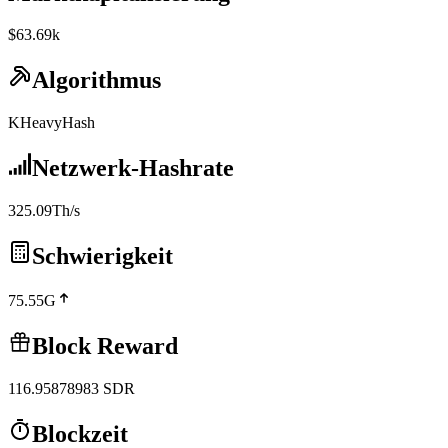
$63.69k
Algorithmus
KHeavyHash
Netzwerk-Hashrate
325.09Th/s
Schwierigkeit
75.55G
Block Reward
116.95878983
SDR
Blockzeit