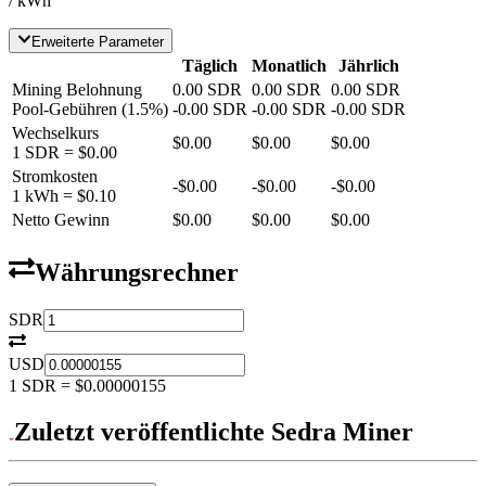
/ kWh
Erweiterte Parameter
Täglich
Monatlich
Jährlich
Mining Belohnung
0.00
SDR
0.00
SDR
0.00
SDR
Pool-Gebühren
(
1.5
%)
-
0.00
SDR
-
0.00
SDR
-
0.00
SDR
Wechselkurs
$0.00
$0.00
$0.00
1
SDR
=
$0.00
Stromkosten
-
$0.00
-
$0.00
-
$0.00
1 kWh =
$0.10
Netto Gewinn
$0.00
$0.00
$0.00
Währungsrechner
SDR
USD
1
SDR
=
$0.00000155
Zuletzt veröffentlichte Sedra Miner