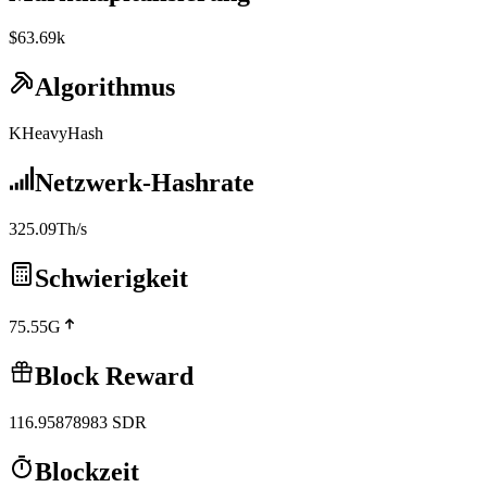
$63.69k
Algorithmus
KHeavyHash
Netzwerk-Hashrate
325.09Th/s
Schwierigkeit
75.55G
Block Reward
116.95878983
SDR
Blockzeit