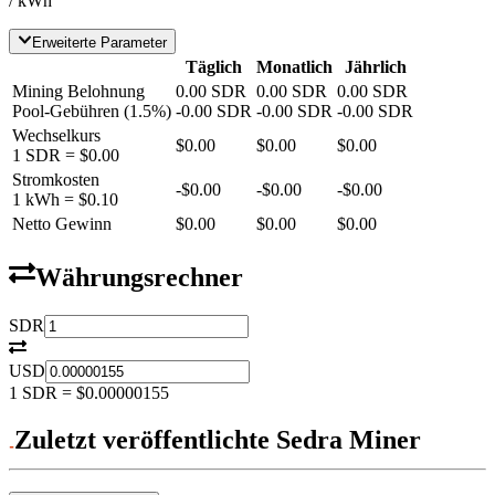
/ kWh
Erweiterte Parameter
Täglich
Monatlich
Jährlich
Mining Belohnung
0.00
SDR
0.00
SDR
0.00
SDR
Pool-Gebühren
(
1.5
%)
-
0.00
SDR
-
0.00
SDR
-
0.00
SDR
Wechselkurs
$0.00
$0.00
$0.00
1
SDR
=
$0.00
Stromkosten
-
$0.00
-
$0.00
-
$0.00
1 kWh =
$0.10
Netto Gewinn
$0.00
$0.00
$0.00
Währungsrechner
SDR
USD
1
SDR
=
$0.00000155
Zuletzt veröffentlichte Sedra Miner