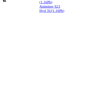
(
1.16
Ph
)
Antminer S23
Hyd 3U
(
1.16
Ph
)