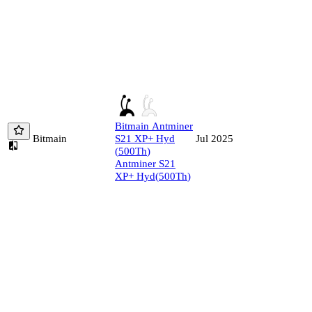
Bitmain
Antminer
Bitmain
S21 XP+ Hyd
Jul 2025
(
500
Th
)
Antminer S21
XP+ Hyd
(
500
Th
)