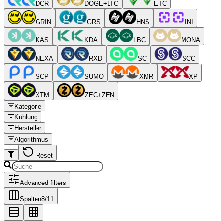
DCR
DOGE+LTC
ETC
GRIN
GRS
HNS
INI
KAS
KDA
LBC
MONA
NEXA
RXD
SC
SCC
SCP
SUMO
XMR
XP
XTM
ZEC+ZEN
Kategorie
Kühlung
Hersteller
Algorithmus
Reset
Advanced filters
Spalten
8
/
11