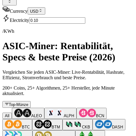
Currency
USD
Electricity
/KWh
ASIC-Miner: Rentabilität,
Specs & beste Preise (2026)
Vergleichen Sie jeden ASIC-Miner: Live-Rentabilität, Hashrate,
Effizienz, Stromverbrauch und beste Preise.
200+ Coins, 25+ Algorithmen, 25+ Hersteller, jede Minute
aktualisiert.
Top-Münze
All
ALEO
ALPH
BCN
BTC
BTM
CKB
DASH