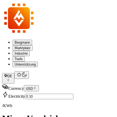
Bergmann
Marktplatz
Industrie
Tools
Unterstützung
DE
Currency
USD
Electricity
/KWh