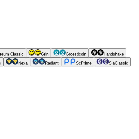
reum Classic
Grin
Groestlcoin
Handshake
s
Nexa
Radiant
ScPrime
SiaClassic