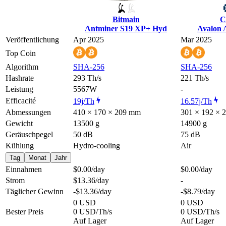
Bitmain
C
Antminer S19 XP+ Hyd
Avalon 
Veröffentlichung
Apr 2025
Mar 2025
Top Coin
Algorithm
SHA-256
SHA-256
Hashrate
293 Th/s
221 Th/s
Leistung
5567W
-
Efficacité
19j/Th
16.57j/Th
Abmessungen
410 × 170 × 209 mm
301 × 192 × 
Gewicht
13500 g
14900 g
Geräuschpegel
50 dB
75 dB
Kühlung
Hydro-cooling
Air
Tag
Monat
Jahr
Einnahmen
$0.00
/day
$0.00
/day
Strom
$13.36
/day
-
Täglicher Gewinn
-$13.36
/day
-$8.79
/day
0 USD
0 USD
Bester Preis
0 USD/Th/s
0 USD/Th/s
Auf Lager
Auf Lager