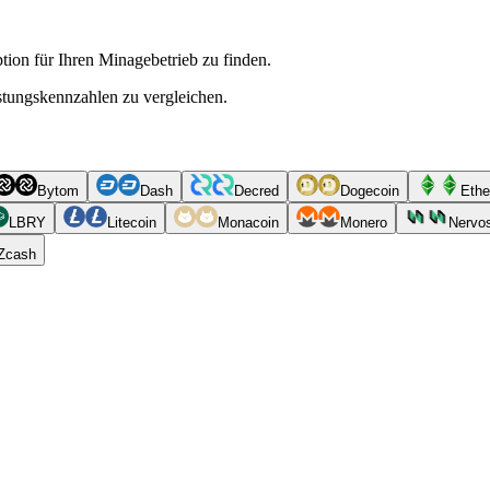
ion für Ihren Minagebetrieb zu finden.
istungskennzahlen zu vergleichen.
Bytom
Dash
Decred
Dogecoin
Ethe
LBRY
Litecoin
Monacoin
Monero
Nervo
Zcash