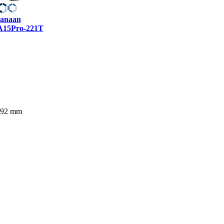
anaan
A15Pro-221T
292 mm