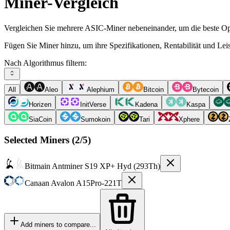
Miner-Vergleich
Vergleichen Sie mehrere ASIC-Miner nebeneinander, um die beste Opt
Fügen Sie Miner hinzu, um ihre Spezifikationen, Rentabilität und Le
Nach Algorithmus filtern:
All
Aleo
Alephium
Bitcoin
Bytecoin
Horizen
InitVerse
Kadena
Kaspa
SiaCoin
Sumokoin
Tari
Xphere
Selected Miners (
2
/5)
Bitmain
Antminer S19 XP+ Hyd (293Th)
Canaan
Avalon A15Pro-221T
Add miners to compare...