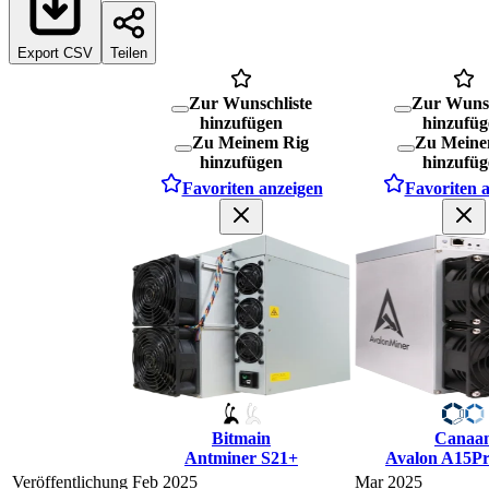
Export CSV
Teilen
Zur Wunschliste
Zur Wunsc
hinzufügen
hinzufüg
Zu Meinem Rig
Zu Meine
hinzufügen
hinzufüg
Favoriten anzeigen
Favoriten 
Bitmain
Canaa
Antminer S21+
Avalon A15P
Veröffentlichung
Feb 2025
Mar 2025