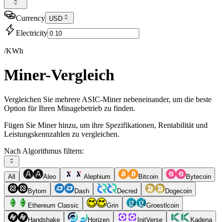
Currency
USD
Electricity
/KWh
Miner-Vergleich
Vergleichen Sie mehrere ASIC-Miner nebeneinander, um die beste
Option für Ihren Minagebetrieb zu finden.
Fügen Sie Miner hinzu, um ihre Spezifikationen, Rentabilität und
Leistungskennzahlen zu vergleichen.
Nach Algorithmus filtern:
All
Aleo
Alephium
Bitcoin
Bytecoin
Bytom
Dash
Decred
Dogecoin
Ethereum Classic
Grin
Groestlcoin
Handshake
Horizen
InitVerse
Kadena