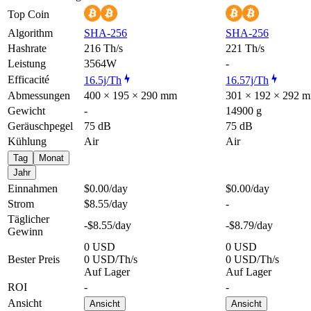
Top Coin
Algorithm
SHA-256
SHA-256
Hashrate
216 Th/s
221 Th/s
Leistung
3564W
-
Efficacité
16.5j/Th
16.57j/Th
Abmessungen
400 × 195 × 290 mm
301 × 192 × 292 
Gewicht
-
14900 g
Geräuschpegel
75 dB
75 dB
Kühlung
Air
Air
Tag
Monat
Jahr
Einnahmen
$0.00
/day
$0.00
/day
Strom
$8.55
/day
-
Täglicher
-$8.55
/day
-$8.79
/day
Gewinn
0 USD
0 USD
Bester Preis
0 USD/Th/s
0 USD/Th/s
Auf Lager
Auf Lager
ROI
-
-
Ansicht
Ansicht
Ansicht