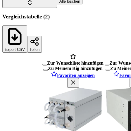
Alle löschen
Vergleichstabelle
(
2
)
Export CSV
Teilen
Zur Wunschliste hinzufügen
Zur Wunsc
Zu Meinem Rig hinzufügen
Zu Meinem
Favoriten anzeigen
Favor