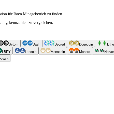
ion für Ihren Minagebetrieb zu finden.
istungskennzahlen zu vergleichen.
Bytom
Dash
Decred
Dogecoin
Ethe
LBRY
Litecoin
Monacoin
Monero
Nervo
Zcash