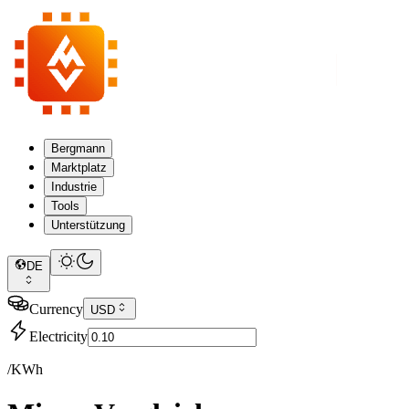
Bergmann
Marktplatz
Industrie
Tools
Unterstützung
DE
Currency
USD
Electricity
/KWh