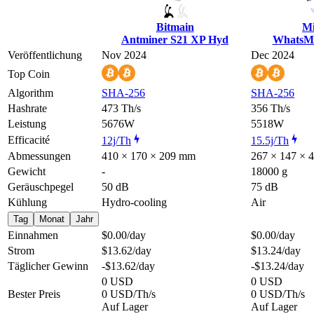
Bitmain
M
Antminer S21 XP Hyd
WhatsM
Veröffentlichung
Nov 2024
Dec 2024
Top Coin
Algorithm
SHA-256
SHA-256
Hashrate
473 Th/s
356 Th/s
Leistung
5676W
5518W
Efficacité
12j/Th
15.5j/Th
Abmessungen
410 × 170 × 209 mm
267 × 147 × 
Gewicht
-
18000 g
Geräuschpegel
50 dB
75 dB
Kühlung
Hydro-cooling
Air
Tag
Monat
Jahr
Einnahmen
$0.00
/day
$0.00
/day
Strom
$13.62
/day
$13.24
/day
Täglicher Gewinn
-$13.62
/day
-$13.24
/day
0 USD
0 USD
Bester Preis
0 USD/Th/s
0 USD/Th/s
Auf Lager
Auf Lager