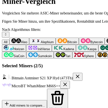
Miner-Vergleich
Vergleichen Sie mehrere ASIC-Miner nebeneinander, um die beste Opt
Fügen Sie Miner hinzu, um ihre Spezifikationen, Rentabilität und Le
Nach Algorithmus filtern:
All
Aleo
Alephium
Bitcoin
Bytecoin
Horizen
InitVerse
Kadena
Kaspa
SiaCoin
Sumokoin
Tari
Xphere
Selected Miners (
2
/5)
Bitmain
Antminer S21 XP Hyd (473Th)
MicroBT
WhatsMiner M66S++
Add miners to compare...