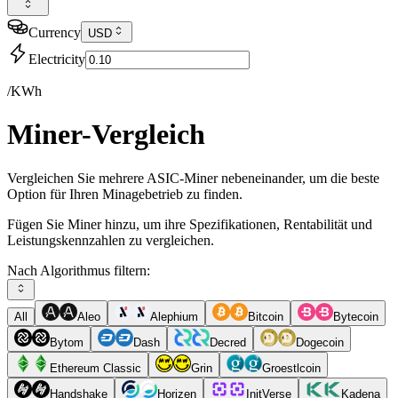
Currency
USD
Electricity
/KWh
Miner-Vergleich
Vergleichen Sie mehrere ASIC-Miner nebeneinander, um die beste
Option für Ihren Minagebetrieb zu finden.
Fügen Sie Miner hinzu, um ihre Spezifikationen, Rentabilität und
Leistungskennzahlen zu vergleichen.
Nach Algorithmus filtern:
All
Aleo
Alephium
Bitcoin
Bytecoin
Bytom
Dash
Decred
Dogecoin
Ethereum Classic
Grin
Groestlcoin
Handshake
Horizen
InitVerse
Kadena