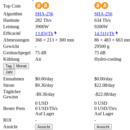
Top Coin
Algorithm
SHA-256
SHA-256
Hashrate
282 Th/s
634 Th/s
Leistung
3900W
9200W
Efficacité
13.83j/Th
14.511j/Th
Abmessungen
366 × 213 × 300 mm
86 × 483 × 663 m
Gewicht
-
29500 g
Geräuschpegel
75 dB
75 dB
Kühlung
Air
Hydro-cooling
Tag
Monat
Jahr
Einnahmen
$0.00
/day
$0.00
/day
Strom
$9.36
/day
$22.08
/day
Täglicher
-$9.36
/day
-$22.08
/day
Gewinn
0 USD
0 USD
Bester Preis
0 USD/Th/s
0 USD/Th/s
Auf Lager
Auf Lager
ROI
-
-
Ansicht
Ansicht
Ansicht