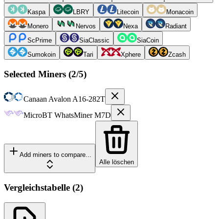
Kaspa
LBRY
Litecoin
Monacoin
Monero
Nervos
Nexa
Radiant
ScPrime
SiaClassic
SiaCoin
Sumokoin
Tari
Xphere
Zcash
Selected Miners (
2
/5)
Canaan
Avalon A16-282T
MicroBT
WhatsMiner M7D
Add miners to compare...
Alle löschen
Vergleichstabelle
(
2
)