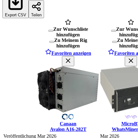
Export CSV
Teilen
Zur Wunschliste
Zur Wunsc
hinzufügen
hinzufüg
Zu Meinem Rig
Zu Meine
hinzufügen
hinzufüg
Favoriten anzeigen
Favoriten 
Canaan
MicroB
Avalon A16-282T
WhatsMine
Veröffentlichung
Mar 2026
Mar 2026