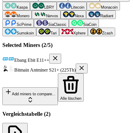
Kaspa
LBRY
Litecoin
Monacoin
Monero
Nervos
Nexa
Radiant
ScPrime
SiaClassic
SiaCoin
Sumokoin
Tari
Xphere
Zcash
Selected Miners (
2
/5)
Ebang
Ebit E11++
Bitmain
Antminer S21+ (225Th)
Add miners to compare...
Alle löschen
Vergleichstabelle
(
2
)