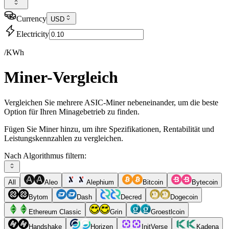
Currency
USD
Electricity
/KWh
Miner-Vergleich
Vergleichen Sie mehrere ASIC-Miner nebeneinander, um die beste
Option für Ihren Minagebetrieb zu finden.
Fügen Sie Miner hinzu, um ihre Spezifikationen, Rentabilität und
Leistungskennzahlen zu vergleichen.
Nach Algorithmus filtern:
All
Aleo
Alephium
Bitcoin
Bytecoin
Bytom
Dash
Decred
Dogecoin
Ethereum Classic
Grin
Groestlcoin
Handshake
Horizen
InitVerse
Kadena