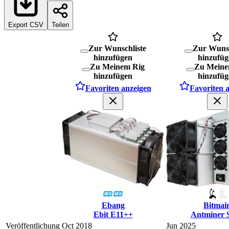
Export CSV
Teilen
Zur Wunschliste
Zur Wunsc
hinzufügen
hinzufüg
Zu Meinem Rig
Zu Meine
hinzufügen
hinzufüg
Favoriten anzeigen
Favoriten 
Ebang
Bitmai
Ebit E11++
Antminer 
Veröffentlichung
Oct 2018
Jun 2025