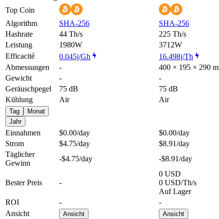
Top Coin
Algorithm
SHA-256
SHA-256
Hashrate
44 Th/s
225 Th/s
Leistung
1980W
3712W
Efficacité
0.045j/Gh
16.498j/Th
Abmessungen
-
400 × 195 × 290 
Gewicht
-
-
Geräuschpegel
75 dB
75 dB
Kühlung
Air
Air
Tag
Monat
Jahr
Einnahmen
$0.00
/day
$0.00
/day
Strom
$4.75
/day
$8.91
/day
Täglicher
-$4.75
/day
-$8.91
/day
Gewinn
0 USD
Bester Preis
-
0 USD/Th/s
Auf Lager
ROI
-
-
Ansicht
Ansicht
Ansicht