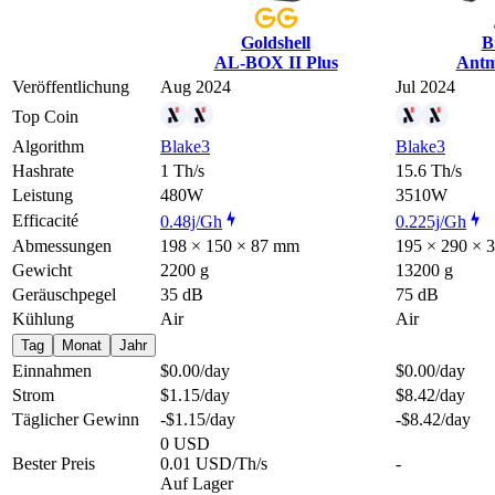
Goldshell
B
AL-BOX II Plus
Antm
Veröffentlichung
Aug 2024
Jul 2024
Top Coin
Algorithm
Blake3
Blake3
Hashrate
1 Th/s
15.6 Th/s
Leistung
480W
3510W
Efficacité
0.48j/Gh
0.225j/Gh
Abmessungen
198 × 150 × 87 mm
195 × 290 × 
Gewicht
2200 g
13200 g
Geräuschpegel
35 dB
75 dB
Kühlung
Air
Air
Tag
Monat
Jahr
Einnahmen
$0.00
/day
$0.00
/day
Strom
$1.15
/day
$8.42
/day
Täglicher Gewinn
-$1.15
/day
-$8.42
/day
0 USD
Bester Preis
0.01 USD/Th/s
-
Auf Lager