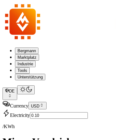
Bergmann
Marktplatz
Industrie
Tools
Unterstützung
DE
Currency
USD
Electricity
/KWh