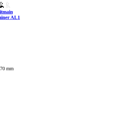
itmain
iner AL1
370 mm