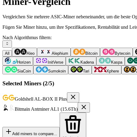
Miner-Vergleich
Vergleichen Sie mehrere ASIC-Miner nebeneinander, um die beste Opt
Fügen Sie Miner hinzu, um ihre Spezifikationen, Rentabilität und Le
Nach Algorithmus filtern:
All
Aleo
Alephium
Bitcoin
Bytecoin
Horizen
InitVerse
Kadena
Kaspa
SiaCoin
Sumokoin
Tari
Xphere
Selected Miners (
2
/5)
Goldshell
AL-BOX II Plus
Bitmain
Antminer AL1 (15.6Th)
Add miners to compare...