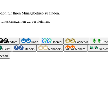
ion für Ihren Minagebetrieb zu finden.
istungskennzahlen zu vergleichen.
Bytom
Dash
Decred
Dogecoin
Ethe
LBRY
Litecoin
Monacoin
Monero
Nervo
Zcash