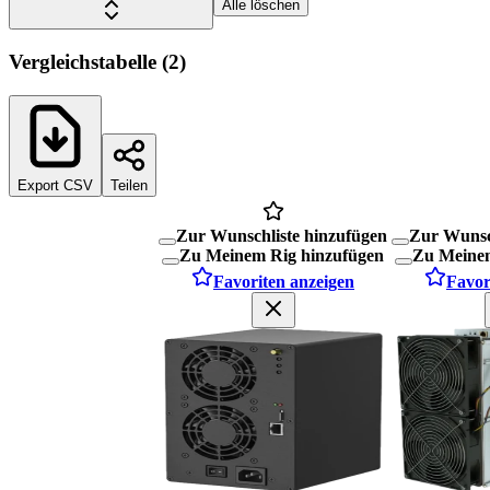
Alle löschen
Vergleichstabelle
(
2
)
Export CSV
Teilen
Zur Wunschliste hinzufügen
Zur Wunsc
Zu Meinem Rig hinzufügen
Zu Meinem
Favoriten anzeigen
Favor