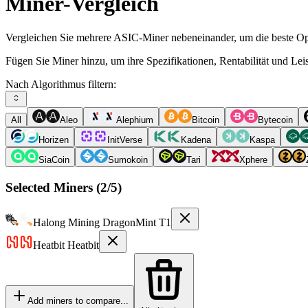
Miner-Vergleich
Vergleichen Sie mehrere ASIC-Miner nebeneinander, um die beste Opt
Fügen Sie Miner hinzu, um ihre Spezifikationen, Rentabilität und Le
Nach Algorithmus filtern:
All
Aleo
Alephium
Bitcoin
Bytecoin
Horizen
InitVerse
Kadena
Kaspa
SiaCoin
Sumokoin
Tari
Xphere
Selected Miners (
2
/5)
Halong Mining
DragonMint T1
Heatbit
Heatbit
Add miners to compare...