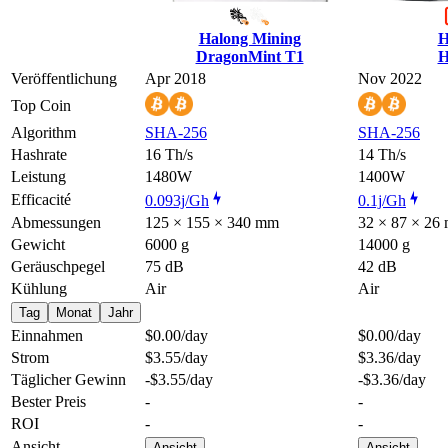
Halong Mining
H
DragonMint T1
H
Veröffentlichung
Apr 2018
Nov 2022
Top Coin
Algorithm
SHA-256
SHA-256
Hashrate
16 Th/s
14 Th/s
Leistung
1480W
1400W
Efficacité
0.093j/Gh
0.1j/Gh
Abmessungen
125 × 155 × 340 mm
32 × 87 × 26
Gewicht
6000 g
14000 g
Geräuschpegel
75 dB
42 dB
Kühlung
Air
Air
Tag
Monat
Jahr
Einnahmen
$0.00
/day
$0.00
/day
Strom
$3.55
/day
$3.36
/day
Täglicher Gewinn
-$3.55
/day
-$3.36
/day
Bester Preis
-
-
ROI
-
-
Ansicht
Ansicht
Ansicht