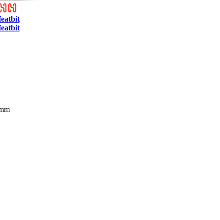
eatbit
eatbit
 mm