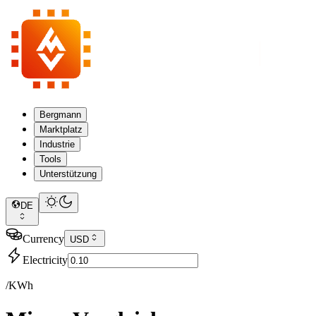
Bergmann
Marktplatz
Industrie
Tools
Unterstützung
DE
Currency
USD
Electricity
/KWh