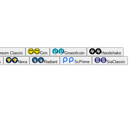
reum Classic
Grin
Groestlcoin
Handshake
s
Nexa
Radiant
ScPrime
SiaClassic