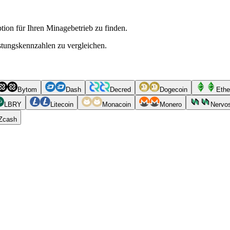
ion für Ihren Minagebetrieb zu finden.
istungskennzahlen zu vergleichen.
Bytom
Dash
Decred
Dogecoin
Ethe
LBRY
Litecoin
Monacoin
Monero
Nervo
Zcash