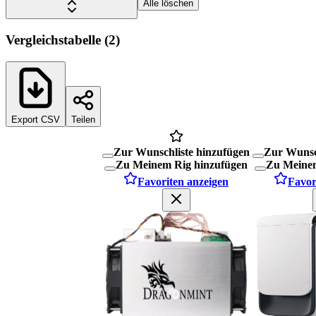
Alle löschen
Vergleichstabelle
(
2
)
Export CSV
Teilen
Zur Wunschliste hinzufügen
Zur Wunsc
Zu Meinem Rig hinzufügen
Zu Meinem
Favoriten anzeigen
Favor