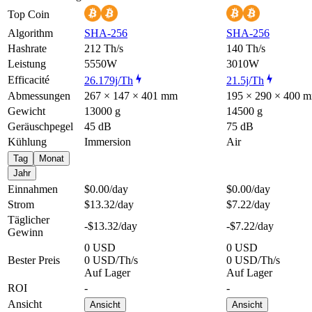
Top Coin
Algorithm
SHA-256
SHA-256
Hashrate
212 Th/s
140 Th/s
Leistung
5550W
3010W
Efficacité
26.179j/Th
21.5j/Th
Abmessungen
267 × 147 × 401 mm
195 × 290 × 400 
Gewicht
13000 g
14500 g
Geräuschpegel
45 dB
75 dB
Kühlung
Immersion
Air
Tag
Monat
Jahr
Einnahmen
$0.00
/day
$0.00
/day
Strom
$13.32
/day
$7.22
/day
Täglicher
-$13.32
/day
-$7.22
/day
Gewinn
0 USD
0 USD
Bester Preis
0 USD/Th/s
0 USD/Th/s
Auf Lager
Auf Lager
ROI
-
-
Ansicht
Ansicht
Ansicht