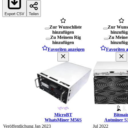
Export CSV
Teilen
Zur Wunschliste
Zur Wunsc
hinzufügen
hinzufüg
Zu Meinem Rig
Zu Meine
hinzufügen
hinzufüg
Favoriten anzeigen
Favoriten 
MicroBT
Bitmai
WhatsMiner M56S
Antminer S
Veröffentlichung
Jan 2023
Jul 2022