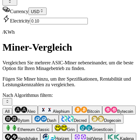
Currency
USD
Electricity
/KWh
Miner-Vergleich
Vergleichen Sie mehrere ASIC-Miner nebeneinander, um die beste
Option für Ihren Minagebetrieb zu finden.
Fügen Sie Miner hinzu, um ihre Spezifikationen, Rentabilität und
Leistungskennzahlen zu vergleichen.
Nach Algorithmus filtern:
All
Aleo
Alephium
Bitcoin
Bytecoin
Bytom
Dash
Decred
Dogecoin
Ethereum Classic
Grin
Groestlcoin
Handshake
Horizen
InitVerse
Kadena