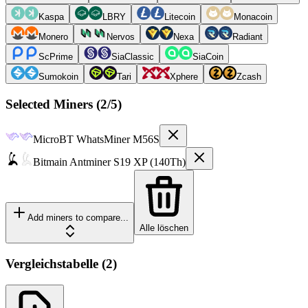
Kaspa
LBRY
Litecoin
Monacoin
Monero
Nervos
Nexa
Radiant
ScPrime
SiaClassic
SiaCoin
Sumokoin
Tari
Xphere
Zcash
Selected Miners (
2
/5)
MicroBT
WhatsMiner M56S
Bitmain
Antminer S19 XP (140Th)
Add miners to compare...
Alle löschen
Vergleichstabelle
(
2
)