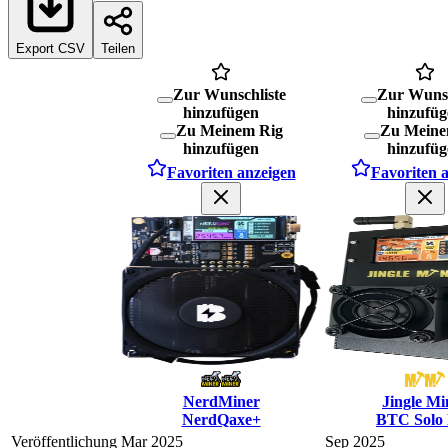
Export CSV
Teilen
Zur Wunschliste
Zur Wunsc
hinzufügen
hinzufüg
Zu Meinem Rig
Zu Meine
hinzufügen
hinzufüg
Favoriten anzeigen
Favoriten 
NerdMiner
Jingle Mi
NerdQaxe+
BTC Solo 
Veröffentlichung
Mar 2025
Sep 2025