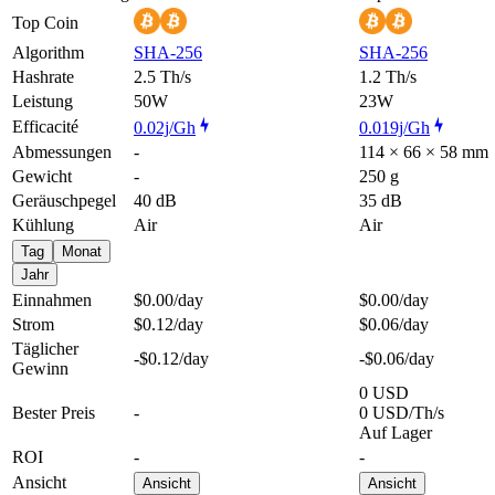
Top Coin
Algorithm
SHA-256
SHA-256
Hashrate
2.5 Th/s
1.2 Th/s
Leistung
50W
23W
Efficacité
0.02j/Gh
0.019j/Gh
Abmessungen
-
114 × 66 × 58 mm
Gewicht
-
250 g
Geräuschpegel
40 dB
35 dB
Kühlung
Air
Air
Tag
Monat
Jahr
Einnahmen
$0.00
/day
$0.00
/day
Strom
$0.12
/day
$0.06
/day
Täglicher
-$0.12
/day
-$0.06
/day
Gewinn
0 USD
Bester Preis
-
0 USD/Th/s
Auf Lager
ROI
-
-
Ansicht
Ansicht
Ansicht