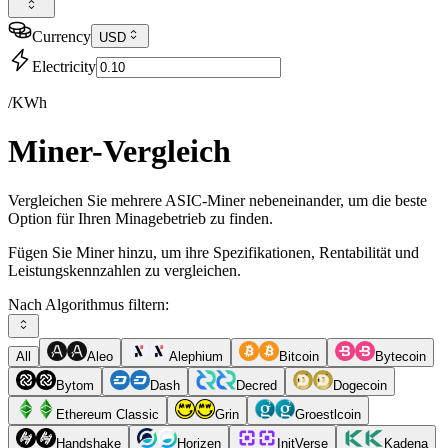
Currency
USD
Electricity
/KWh
Miner-Vergleich
Vergleichen Sie mehrere ASIC-Miner nebeneinander, um die beste
Option für Ihren Minagebetrieb zu finden.
Fügen Sie Miner hinzu, um ihre Spezifikationen, Rentabilität und
Leistungskennzahlen zu vergleichen.
Nach Algorithmus filtern:
All
Aleo
Alephium
Bitcoin
Bytecoin
Bytom
Dash
Decred
Dogecoin
Ethereum Classic
Grin
Groestlcoin
Handshake
Horizen
InitVerse
Kadena