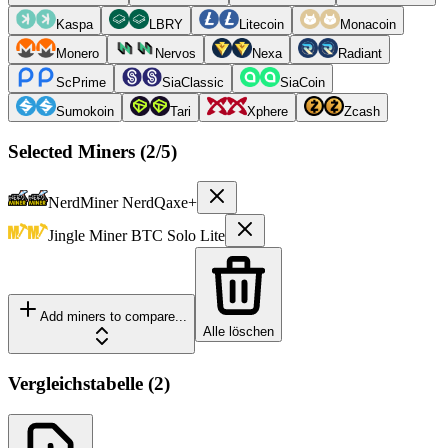
Kaspa
LBRY
Litecoin
Monacoin
Monero
Nervos
Nexa
Radiant
ScPrime
SiaClassic
SiaCoin
Sumokoin
Tari
Xphere
Zcash
Selected Miners (
2
/5)
NerdMiner
NerdQaxe+
Jingle Miner
BTC Solo Lite
Add miners to compare...
Alle löschen
Vergleichstabelle
(
2
)