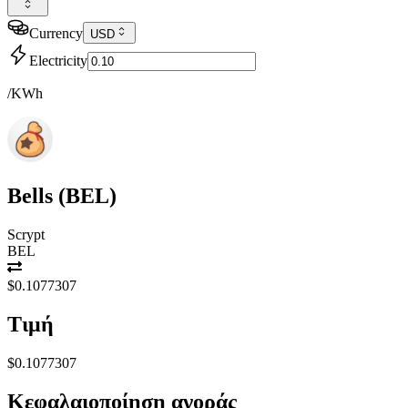
Currency
USD
Electricity
/KWh
Bells
(
BEL
)
Scrypt
BEL
$0.1077307
Τιμή
$0.1077307
Κεφαλαιοποίηση αγοράς