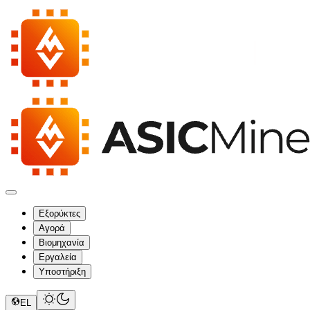
Εξορύκτες
Αγορά
Βιομηχανία
Εργαλεία
Υποστήριξη
EL