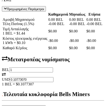
/ kWh
Προχωρημένες Παράμετροι
Καθημερινά
Μηνιαίως
Ετήσια
Αμοιβή Μηχανισμού
0.00
BEL
0.00
BEL
0.00
BEL
Τέλη Πισίνας
(
1.5
%)
-
0.00
BEL
-
0.00
BEL
-
0.00
BEL
Τιμή Ανταλλαγής
$0.00
$0.00
$0.00
1
BEL
=
$1.44
Κόστος ηλεκτρικής ενέργειας
-
$0.00
-
$0.00
-
$0.00
1 kWh =
$0.10
Καθαρό Κέρδος
$0.00
$0.00
$0.00
Μετατροπέας νομίσματος
BEL
USD
1
BEL
=
$0.1077307
Τελευταία κυκλοφορία Bells Miners