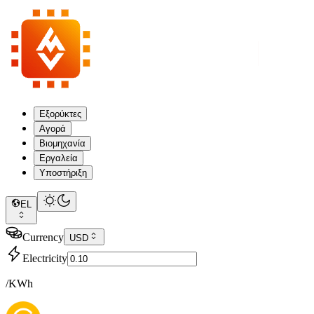
Εξορύκτες
Αγορά
Βιομηχανία
Εργαλεία
Υποστήριξη
EL
Currency
USD
Electricity
/KWh