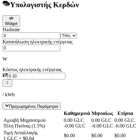
Υπολογιστής Κερδών
Widget
Hashrate
Κατανάλωση ηλεκτρικής ενέργειας
W
Κόστος ηλεκτρικής ενέργειας
/ kWh
Προχωρημένες Παράμετροι
Καθημερινά
Μηνιαίως
Ετήσια
Αμοιβή Μηχανισμού
0.00
GLC
0.00
GLC
0.00
GLC
Τέλη Πισίνας
(
1.5
%)
-
0.00
GLC
-
0.00
GLC
-
0.00
GLC
Τιμή Ανταλλαγής
$0.00
$0.00
$0.00
1
GLC
=
$0.04