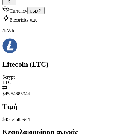
Currency
USD
Electricity
/KWh
Litecoin
(
LTC
)
Scrypt
LTC
$45.54685944
Τιμή
$45.54685944
Κεφαλαιοποίηση αγοράς