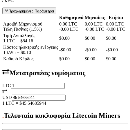
/ kWh
Προχωρημένες Παράμετροι
Καθημερινά
Μηνιαίως
Ετήσια
Αμοιβή Μηχανισμού
0.00
LTC
0.00
LTC
0.00
LTC
Τέλη Πισίνας
(
1.5
%)
-
0.00
LTC
-
0.00
LTC
-
0.00
LTC
Τιμή Ανταλλαγής
$0.00
$0.00
$0.00
1
LTC
=
$84.16
Κόστος ηλεκτρικής ενέργειας
-
$0.00
-
$0.00
-
$0.00
1 kWh =
$0.10
Καθαρό Κέρδος
$0.00
$0.00
$0.00
Μετατροπέας νομίσματος
LTC
USD
1
LTC
=
$45.54685944
Τελευταία κυκλοφορία Litecoin Miners