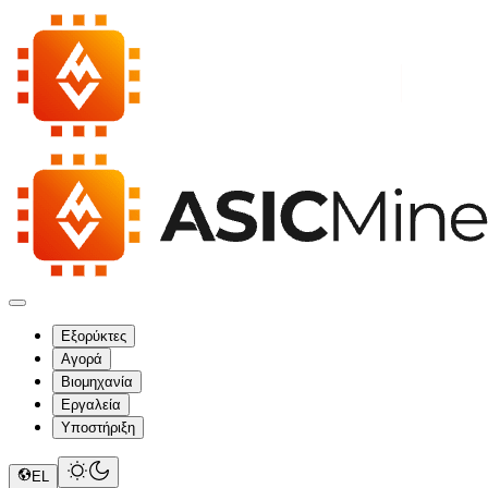
Εξορύκτες
Αγορά
Βιομηχανία
Εργαλεία
Υποστήριξη
EL