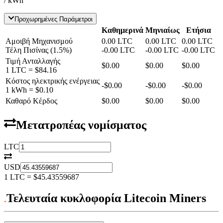
/ kWh
Προχωρημένες Παράμετροι
Καθημερινά
Μηνιαίως
Ετήσια
Αμοιβή Μηχανισμού
0.00
LTC
0.00
LTC
0.00
LTC
Τέλη Πισίνας
(
1.5
%)
-
0.00
LTC
-
0.00
LTC
-
0.00
LTC
Τιμή Ανταλλαγής
$0.00
$0.00
$0.00
1
LTC
=
$84.16
Κόστος ηλεκτρικής ενέργειας
-
$0.00
-
$0.00
-
$0.00
1 kWh =
$0.10
Καθαρό Κέρδος
$0.00
$0.00
$0.00
Μετατροπέας νομίσματος
LTC
USD
1
LTC
=
$45.43559687
Τελευταία κυκλοφορία Litecoin Miners