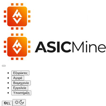
Εξορύκτες
Αγορά
Βιομηχανία
Εργαλεία
Υποστήριξη
EL