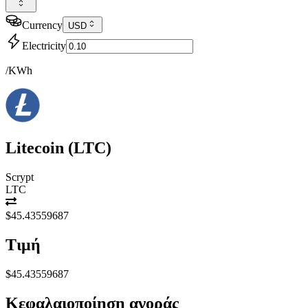
Currency
USD
Electricity
/KWh
Litecoin
(
LTC
)
Scrypt
LTC
$45.43559687
Τιμή
$45.43559687
Κεφαλαιοποίηση αγοράς