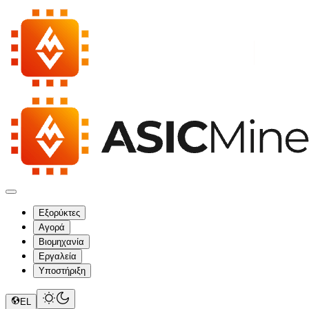
Εξορύκτες
Αγορά
Βιομηχανία
Εργαλεία
Υποστήριξη
EL