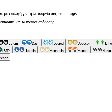
τερη επιλογή για τη λειτουργία σας στο minage.
ntabilité και τα metrics απόδοσης.
Bytom
Dash
Decred
Dogecoin
Ethe
LBRY
Litecoin
Monacoin
Monero
Nervo
Zcash