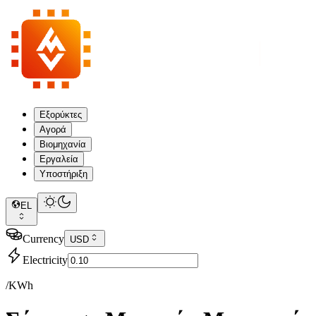
Εξορύκτες
Αγορά
Βιομηχανία
Εργαλεία
Υποστήριξη
EL
Currency
USD
Electricity
/KWh