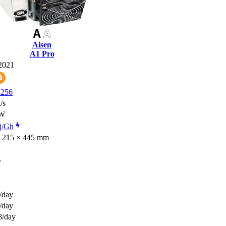
Aisen
A1 Pro
2021
256
/s
0W
j/Gh
× 215 × 445 mm
B
/day
/day
8
/day