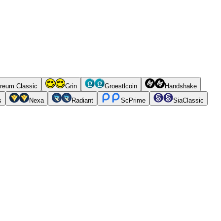
reum Classic
Grin
Groestlcoin
Handshake
s
Nexa
Radiant
ScPrime
SiaClassic