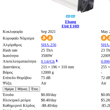
Ebang
Ebit E10D
Κυκλοφορία
Sep 2021
May 
Κορυφαίο Νόμισμα
Αλγόριθμος
SHA-256
SHA-
Hash rate
25 Th/s
23 Th
Ικανότητα
3500W
220
Αποτελεσματικότητα
0.14j/Gh
0.096
Διαστάσεις
215 × 196 × 310 mm
255 
Βάρος
12000 g
-
Επίπεδο Θορύβου
75 dB
72 d
Ψύξη
Air
Air
Ημέρα
Μήνας
Έτος
Έσοδα
$0.00
/day
$0.00
Ηλεκτρικό ρεύμα
$8.40
/day
$5.28
Καθημερινό Κέρδος
-$8.40
/day
-$5.2