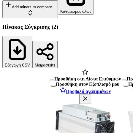
Add miners to compare...
Καθαρισμός όλων
Πίνακας Σύγκρισης
(
2
)
Εξαγωγή CSV
Μοιραστείτε
Προσθήκη στη Λίστα Επιθυμιών
Πρ
Προσθήκη στον Εξοπλισμό μου
Πρ
Προβολή αγαπημένων