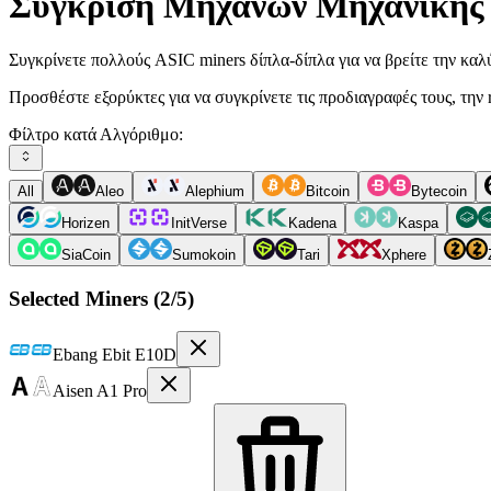
Σύγκριση Μηχανών Μηχανικής
Συγκρίνετε πολλούς ASIC miners δίπλα-δίπλα για να βρείτε την καλύ
Προσθέστε εξορύκτες για να συγκρίνετε τις προδιαγραφές τους, την re
Φίλτρο κατά Αλγόριθμο:
All
Aleo
Alephium
Bitcoin
Bytecoin
Horizen
InitVerse
Kadena
Kaspa
SiaCoin
Sumokoin
Tari
Xphere
Selected Miners (
2
/5)
Ebang
Ebit E10D
Aisen
A1 Pro