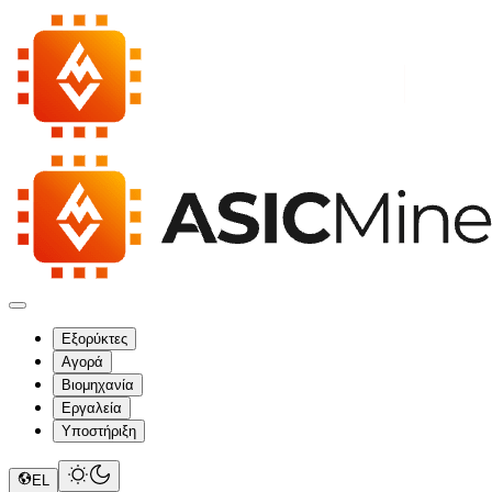
Εξορύκτες
Αγορά
Βιομηχανία
Εργαλεία
Υποστήριξη
EL