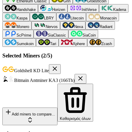
Ethereum Classic
Grin
Groestlcoin
Handshake
Horizen
InitVerse
Kadena
Kaspa
LBRY
Litecoin
Monacoin
Monero
Nervos
Nexa
Radiant
ScPrime
SiaClassic
SiaCoin
Sumokoin
Tari
Xphere
Zcash
Selected Miners (
2
/5)
Goldshell
KD Lite
Bitmain
Antminer KA3 (166Th)
Add miners to compare...
Καθαρισμός όλων