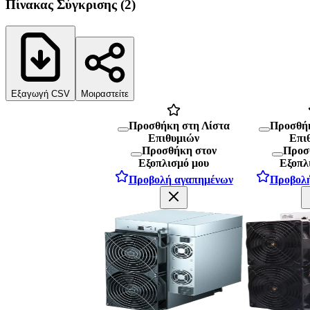
Πίνακας Σύγκρισης
(
2
)
Εξαγωγή CSV
Μοιραστείτε
Προσθήκη στη Λίστα
Προσθήκ
Επιθυμιών
Επι
Προσθήκη στον
Προσ
Εξοπλισμό μου
Εξοπλ
Προβολή αγαπημένων
Προβολ