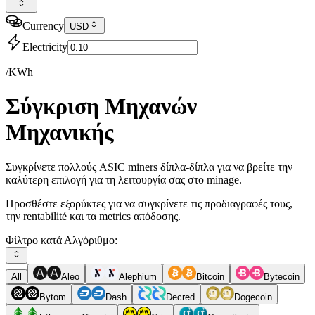
Currency
USD
Electricity
/KWh
Σύγκριση Μηχανών
Μηχανικής
Συγκρίνετε πολλούς ASIC miners δίπλα-δίπλα για να βρείτε την
καλύτερη επιλογή για τη λειτουργία σας στο minage.
Προσθέστε εξορύκτες για να συγκρίνετε τις προδιαγραφές τους,
την rentabilité και τα metrics απόδοσης.
Φίλτρο κατά Αλγόριθμο:
All
Aleo
Alephium
Bitcoin
Bytecoin
Bytom
Dash
Decred
Dogecoin