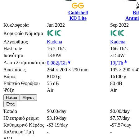
Goldshell
Bi
KD Lite
Antmi
Κυκλοφορία
Jun 2022
Sep 2022
Κορυφαίο Νόμισμα
Αλγόριθμος
Kadena
Kadena
Hash rate
16.2 Th/s
166 Th/s
Ικανότητα
1330W
3154W
Αποτελεσματικότητα
0.082j/Gh
19j/Th
Διαστάσεις
264 × 200 × 290 mm
195 × 290 × 
Βάρος
8100 g
16100 g
Επίπεδο Θορύβου
55 dB
80 dB
Ψύξη
Air
Air
Ημέρα
Μήνας
Έτος
Έσοδα
$0.00
/day
$0.00
/day
Ηλεκτρικό ρεύμα
$3.19
/day
$7.57
/day
Καθημερινό Κέρδος
-$3.19
/day
-$7.57
/day
Καλύτερη Τιμή
-
-
ROI
-
-