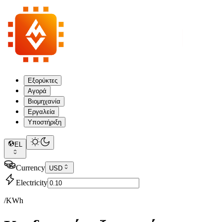
Εξορύκτες
Αγορά
Βιομηχανία
Εργαλεία
Υποστήριξη
EL
Currency
USD
Electricity
/KWh