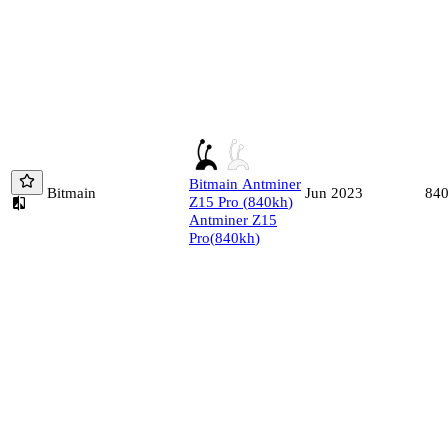
Bitmain
Antminer
Bitmain
84
Jun 2023
Z15 Pro
(
840
kh
)
Antminer Z15
Pro
(
840
kh
)