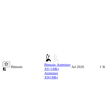
Bitmain
Antminer
Bitmain
1
M
Jul 2026
X9
(
1
Mh
)
Antminer
X9
(
1
Mh
)