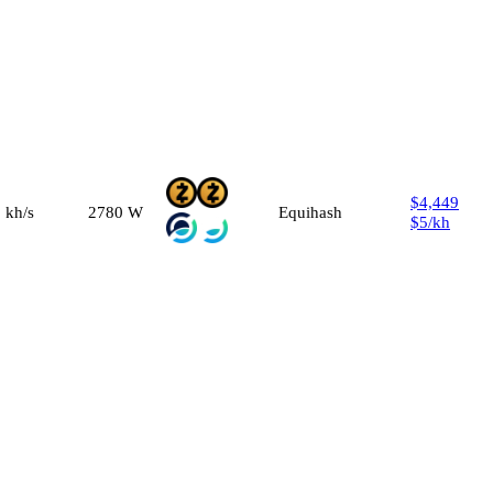
$4,449
0
kh/s
2780
W
Equihash
$5
/
kh