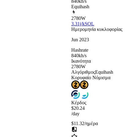
840kh/s
Equihash
2780
W
3.31j/kSOL
Ημερομηνία κυκλοφορίας
Jun 2023
Hashrate
840
kh/s
Ικανότητα
2780
W
Αλγόριθμος
Equihash
Κορυφαίο Νόμισμα
Κέρδος
$20.24
/day
$11.32
/ημέρα