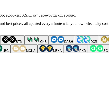
ούς εξορύκτες ASIC, ενημερώνονται κάθε λεπτό.
nd best prices, all updated every minute with your own electricity cost
BTM
CKB
DASH
DCR
LBC
MONA
NEXA
RXD
SC