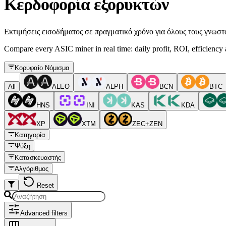
Κερδοφορία εξορυκτών
Εκτιμήσεις εισοδήματος σε πραγματικό χρόνο για όλους τους γνωστ
Compare every ASIC miner in real time: daily profit, ROI, efficiency a
Κορυφαίο Νόμισμα
All
ALEO
ALPH
BCN
BTC
HNS
INI
KAS
KDA
XP
XTM
ZEC+ZEN
Κατηγορία
Ψύξη
Κατασκευαστής
Αλγόριθμος
Reset
Advanced filters