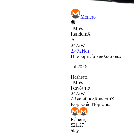
Monero
1Mh/s
RandomX
2472
W
2.472j/kh
Ημερομηνία κυκλοφορίας
Jul 2026
Hashrate
1
Mh/s
Ικανότητα
2472
W
Αλγόριθμος
RandomX
Κορυφαίο Νόμισμα
Κέρδος
$21.27
/day