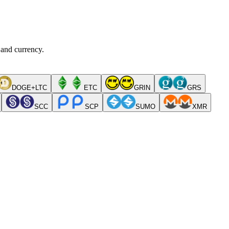
 and currency.
DOGE+LTC
ETC
GRIN
GRS
SCC
SCP
SUMO
XMR