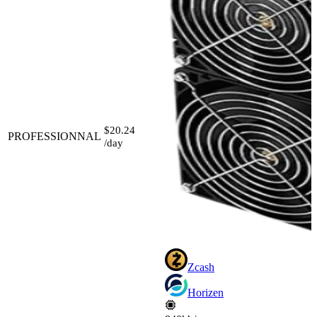
$20.24
PROFESSIONNAL
/day
Zcash
Horizen