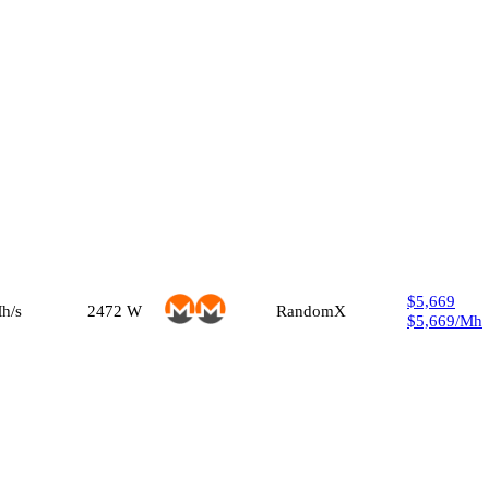
$5,669
h/s
2472
W
RandomX
$5,669
/
Mh