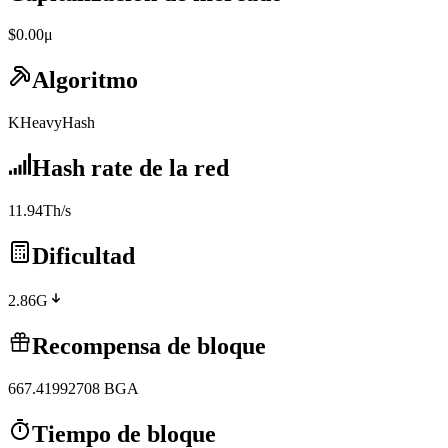
$0.00μ
Algoritmo
KHeavyHash
Hash rate de la red
11.94Th/s
Dificultad
2.86G
Recompensa de bloque
667.41992708
BGA
Tiempo de bloque