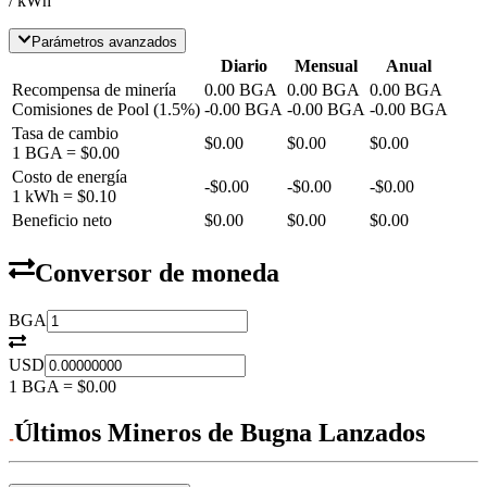
/ kWh
Parámetros avanzados
Diario
Mensual
Anual
Recompensa de minería
0.00
BGA
0.00
BGA
0.00
BGA
Comisiones de Pool
(
1.5
%)
-
0.00
BGA
-
0.00
BGA
-
0.00
BGA
Tasa de cambio
$0.00
$0.00
$0.00
1
BGA
=
$0.00
Costo de energía
-
$0.00
-
$0.00
-
$0.00
1 kWh =
$0.10
Beneficio neto
$0.00
$0.00
$0.00
Conversor de moneda
BGA
USD
1
BGA
=
$0.00
Últimos Mineros de Bugna Lanzados