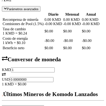
/ kWh
Parámetros avanzados
Diario
Mensual
Anual
Recompensa de minería
0.00
KMD
0.00
KMD
0.00
KMD
Comisiones de Pool
(
1.5
%)
-
0.00
KMD
-
0.00
KMD
-
0.00
KMD
Tasa de cambio
$0.00
$0.00
$0.00
1
KMD
=
$0.24
Costo de energía
-
$0.00
-
$0.00
-
$0.00
1 kWh =
$0.10
Beneficio neto
$0.00
$0.00
$0.00
Conversor de moneda
KMD
USD
1
KMD
=
$0.00
Últimos Mineros de Komodo Lanzados