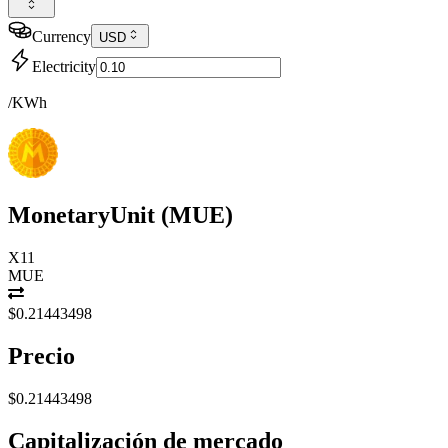
Currency
USD
Electricity
/KWh
MonetaryUnit
(
MUE
)
X11
MUE
$0.21443498
Precio
$0.21443498
Capitalización de mercado