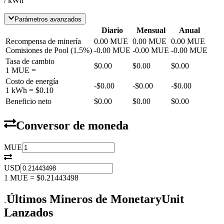
/ kWh
Parámetros avanzados
Diario
Mensual
Anual
Recompensa de minería
0.00
MUE
0.00
MUE
0.00
MUE
Comisiones de Pool
(
1.5
%)
-
0.00
MUE
-
0.00
MUE
-
0.00
MUE
Tasa de cambio
$0.00
$0.00
$0.00
1
MUE
=
Costo de energía
-
$0.00
-
$0.00
-
$0.00
1 kWh =
$0.10
Beneficio neto
$0.00
$0.00
$0.00
Conversor de moneda
MUE
USD
1
MUE
=
$0.21443498
Últimos Mineros de MonetaryUnit
Lanzados