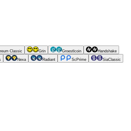
reum Classic
Grin
Groestlcoin
Handshake
s
Nexa
Radiant
ScPrime
SiaClassic