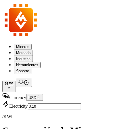
Mineros
Mercado
Industria
Herramientas
Soporte
ES
Currency
USD
Electricity
/KWh