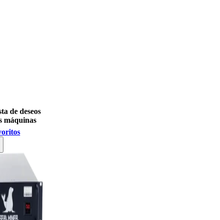
sta de deseos
s máquinas
voritos