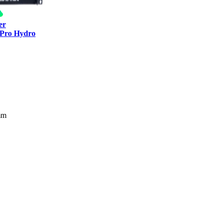
er
 Pro Hydro
mm