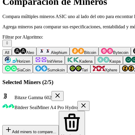
Comparación de Mineros
Compara múltiples mineros ASIC uno al lado del otro para encontrar l
Agrega mineros para comparar sus especificaciones, rentabilidad y mé
Filtrar por Algoritmo:
All
Aleo
Alephium
Bitcoin
Bytecoin
Horizen
InitVerse
Kadena
Kaspa
SiaCoin
Sumokoin
Tari
Xphere
Selected Miners (
2
/5)
Bitaxe
Gamma 602
Bitdeer
SealMiner A4 Pro Hydro
Add miners to compare...