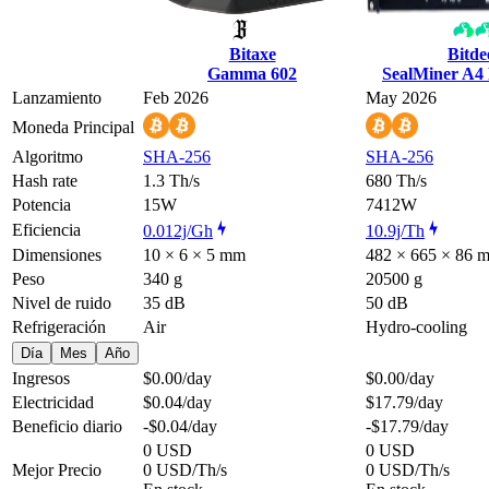
Bitaxe
Bitde
Gamma 602
SealMiner A4
Lanzamiento
Feb 2026
May 2026
Moneda Principal
Algoritmo
SHA-256
SHA-256
Hash rate
1.3 Th/s
680 Th/s
Potencia
15W
7412W
Eficiencia
0.012j/Gh
10.9j/Th
Dimensiones
10 × 6 × 5 mm
482 × 665 × 86 
Peso
340 g
20500 g
Nivel de ruido
35 dB
50 dB
Refrigeración
Air
Hydro-cooling
Día
Mes
Año
Ingresos
$0.00
/day
$0.00
/day
Electricidad
$0.04
/day
$17.79
/day
Beneficio diario
-$0.04
/day
-$17.79
/day
0 USD
0 USD
Mejor Precio
0 USD/Th/s
0 USD/Th/s