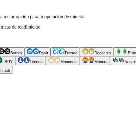
a mejor opción para tu operación de minería.
tricas de rendimiento.
Bytom
Dash
Decred
Dogecoin
Ethe
LBRY
Litecoin
Monacoin
Monero
Nervo
Zcash