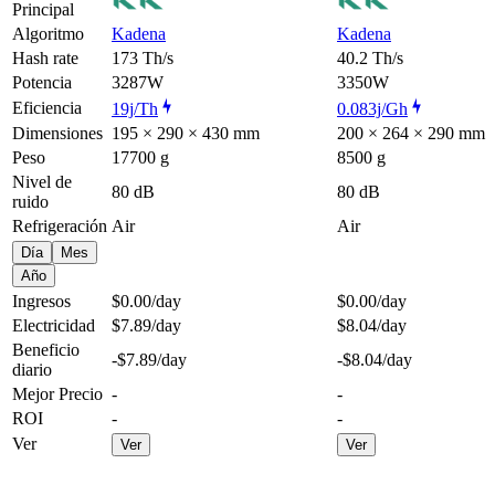
Principal
Algoritmo
Kadena
Kadena
Hash rate
173 Th/s
40.2 Th/s
Potencia
3287W
3350W
Eficiencia
19j/Th
0.083j/Gh
Dimensiones
195 × 290 × 430 mm
200 × 264 × 290 mm
Peso
17700 g
8500 g
Nivel de
80 dB
80 dB
ruido
Refrigeración
Air
Air
Día
Mes
Año
Ingresos
$0.00
/day
$0.00
/day
Electricidad
$7.89
/day
$8.04
/day
Beneficio
-$7.89
/day
-$8.04
/day
diario
Mejor Precio
-
-
ROI
-
-
Ver
Ver
Ver