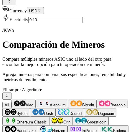
Currency
USD
Electricity
/KWh
Comparación de Mineros
Compara múltiples mineros ASIC uno al lado del otro para
encontrar la mejor opción para tu operación de minería.
Agrega mineros para comparar sus especificaciones, rentabilidad y
métricas de rendimiento.
Filtrar por Algoritmo:
All
Aleo
Alephium
Bitcoin
Bytecoin
Bytom
Dash
Decred
Dogecoin
Ethereum Classic
Grin
Groestlcoin
Handshake
Horizen
InitVerse
Kadena