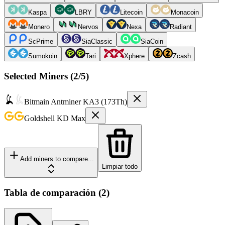
Kaspa
LBRY
Litecoin
Monacoin
Monero
Nervos
Nexa
Radiant
ScPrime
SiaClassic
SiaCoin
Sumokoin
Tari
Xphere
Zcash
Selected Miners (
2
/5)
Bitmain
Antminer KA3 (173Th)
Goldshell
KD Max
Add miners to compare...
Limpiar todo
Tabla de comparación
(
2
)