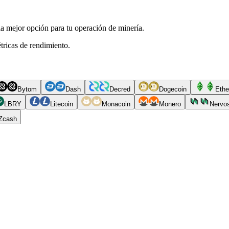
a mejor opción para tu operación de minería.
tricas de rendimiento.
Bytom
Dash
Decred
Dogecoin
Ethe
LBRY
Litecoin
Monacoin
Monero
Nervo
Zcash