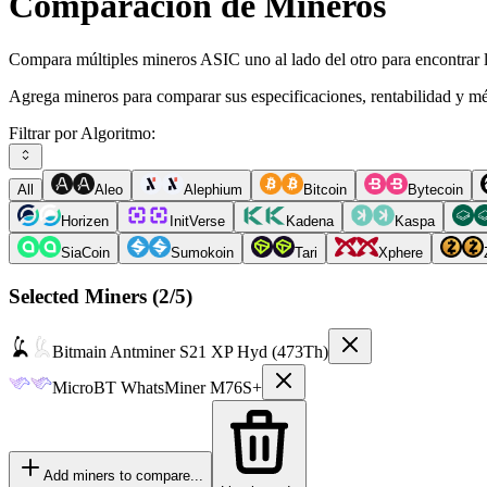
Comparación de Mineros
Compara múltiples mineros ASIC uno al lado del otro para encontrar l
Agrega mineros para comparar sus especificaciones, rentabilidad y mé
Filtrar por Algoritmo:
All
Aleo
Alephium
Bitcoin
Bytecoin
Horizen
InitVerse
Kadena
Kaspa
SiaCoin
Sumokoin
Tari
Xphere
Selected Miners (
2
/5)
Bitmain
Antminer S21 XP Hyd (473Th)
MicroBT
WhatsMiner M76S+
Add miners to compare...