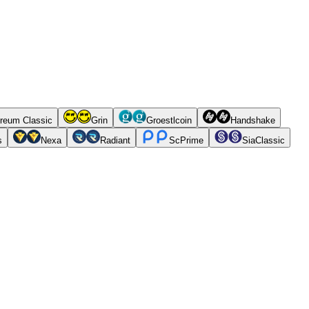
reum Classic
Grin
Groestlcoin
Handshake
s
Nexa
Radiant
ScPrime
SiaClassic