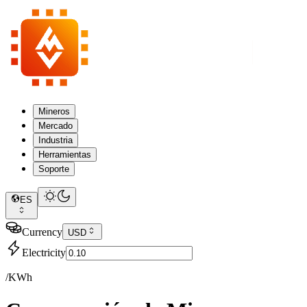
Mineros
Mercado
Industria
Herramientas
Soporte
ES
Currency
USD
Electricity
/KWh