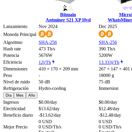
Bitmain
Micr
Antminer S21 XP Hyd
WhatsMine
Lanzamiento
Nov 2024
Dec 2025
Moneda Principal
Algoritmo
SHA-256
SHA-256
Hash rate
473 Th/s
390 Th/s
Potencia
5676W
5200W
Eficiencia
12j/Th
13.333j/Th
Dimensiones
410 × 170 × 209 mm
267 × 147 × 401
Peso
-
18000 g
Nivel de ruido
50 dB
75 dB
Refrigeración
Hydro-cooling
Immersion
Día
Mes
Año
Ingresos
$0.00
/day
$0.00
/day
Electricidad
$13.62
/day
$12.48
/day
Beneficio diario
-$13.62
/day
-$12.48
/day
0 USD
0 USD
Mejor Precio
0 USD/Th/s
0 USD/Th/s