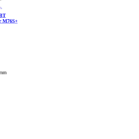
oBT
r M76S+
 mm