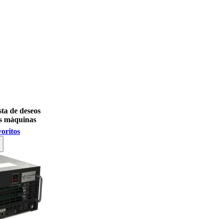
sta de deseos
s máquinas
voritos