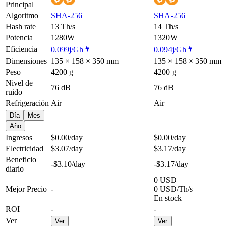
Principal
Algoritmo
SHA-256
SHA-256
Hash rate
13 Th/s
14 Th/s
Potencia
1280W
1320W
Eficiencia
0.099j/Gh
0.094j/Gh
Dimensiones
135 × 158 × 350 mm
135 × 158 × 350 mm
Peso
4200 g
4200 g
Nivel de
76 dB
76 dB
ruido
Refrigeración
Air
Air
Día
Mes
Año
Ingresos
$0.00
/day
$0.00
/day
Electricidad
$3.07
/day
$3.17
/day
Beneficio
-$3.10
/day
-$3.17
/day
diario
0 USD
Mejor Precio
-
0 USD/Th/s
En stock
ROI
-
-
Ver
Ver
Ver