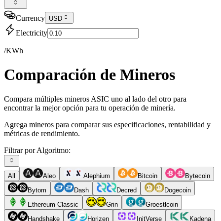
Currency
USD
Electricity
/KWh
Comparación de Mineros
Compara múltiples mineros ASIC uno al lado del otro para
encontrar la mejor opción para tu operación de minería.
Agrega mineros para comparar sus especificaciones, rentabilidad y
métricas de rendimiento.
Filtrar por Algoritmo:
All
Aleo
Alephium
Bitcoin
Bytecoin
Bytom
Dash
Decred
Dogecoin
Ethereum Classic
Grin
Groestlcoin
Handshake
Horizen
InitVerse
Kadena