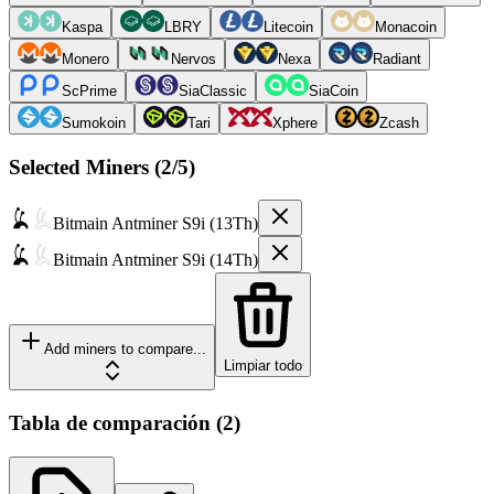
Kaspa
LBRY
Litecoin
Monacoin
Monero
Nervos
Nexa
Radiant
ScPrime
SiaClassic
SiaCoin
Sumokoin
Tari
Xphere
Zcash
Selected Miners (
2
/5)
Bitmain
Antminer S9i (13Th)
Bitmain
Antminer S9i (14Th)
Add miners to compare...
Limpiar todo
Tabla de comparación
(
2
)