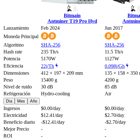
Bitmain
Bitma
Antminer T19 Pro Hyd
Antmine
Lanzamiento
Feb 2024
Jun 2017
Moneda Principal
Algoritmo
SHA-256
SHA-256
Hash rate
235 Th/s
11.5 Th/s
Potencia
5170W
1127W
Eficiencia
22j/Th
0.098j/Gh
Dimensiones
412 × 197 × 209 mm
135 × 158 × 350
Peso
15400 g
4200 g
Nivel de ruido
30 dB
85 dB
Refrigeración
Hydro-cooling
Air
Día
Mes
Año
Ingresos
$0.00
/day
$0.00
/day
Electricidad
$12.41
/day
$2.70
/day
Beneficio diario
-$12.41
/day
-$2.70
/day
Mejor Precio
-
-
ROI
-
-