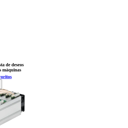
sta de deseos
s máquinas
voritos