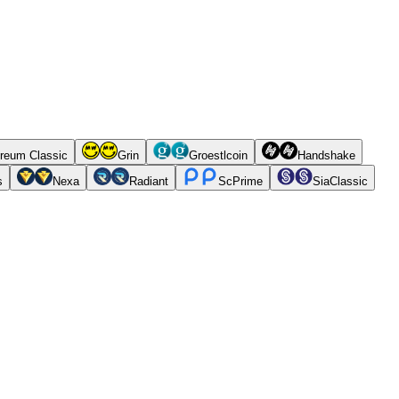
reum Classic
Grin
Groestlcoin
Handshake
s
Nexa
Radiant
ScPrime
SiaClassic