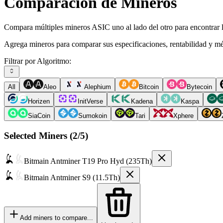
Comparación de Mineros
Compara múltiples mineros ASIC uno al lado del otro para encontrar l
Agrega mineros para comparar sus especificaciones, rentabilidad y mé
Filtrar por Algoritmo:
All
Aleo
Alephium
Bitcoin
Bytecoin
Horizen
InitVerse
Kadena
Kaspa
SiaCoin
Sumokoin
Tari
Xphere
Selected Miners (
2
/5)
Bitmain
Antminer T19 Pro Hyd (235Th)
Bitmain
Antminer S9 (11.5Th)
Add miners to compare...