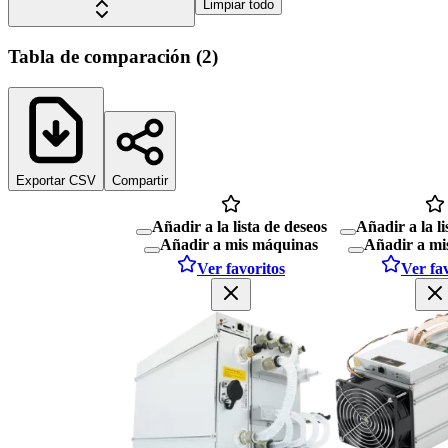
Limpiar todo
Tabla de comparación
(
2
)
Exportar CSV
Compartir
Añadir a la lista de deseos
Añadir a la li
Añadir a mis máquinas
Añadir a mi
Ver favoritos
Ver fa