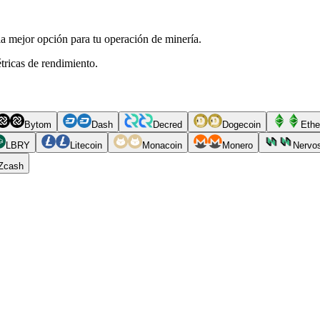
a mejor opción para tu operación de minería.
tricas de rendimiento.
Bytom
Dash
Decred
Dogecoin
Ethe
LBRY
Litecoin
Monacoin
Monero
Nervo
Zcash