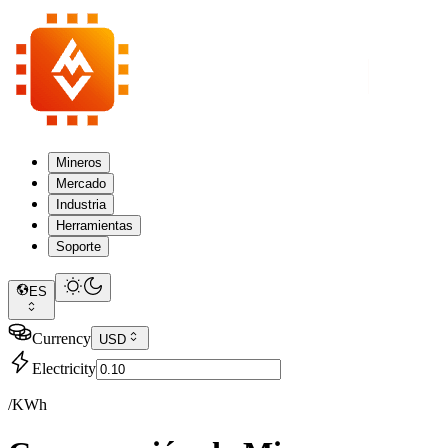
Mineros
Mercado
Industria
Herramientas
Soporte
ES
Currency
USD
Electricity
/KWh