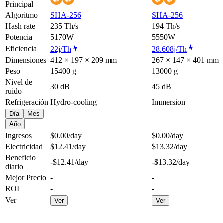
Principal
Algoritmo
SHA-256
SHA-256
Hash rate
235 Th/s
194 Th/s
Potencia
5170W
5550W
Eficiencia
22j/Th
28.608j/Th
Dimensiones
412 × 197 × 209 mm
267 × 147 × 401 mm
Peso
15400 g
13000 g
Nivel de
30 dB
45 dB
ruido
Refrigeración
Hydro-cooling
Immersion
Día
Mes
Año
Ingresos
$0.00
/day
$0.00
/day
Electricidad
$12.41
/day
$13.32
/day
Beneficio
-$12.41
/day
-$13.32
/day
diario
Mejor Precio
-
-
ROI
-
-
Ver
Ver
Ver