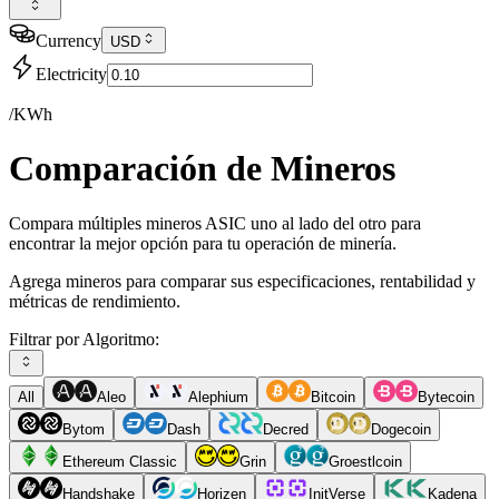
Currency
USD
Electricity
/KWh
Comparación de Mineros
Compara múltiples mineros ASIC uno al lado del otro para
encontrar la mejor opción para tu operación de minería.
Agrega mineros para comparar sus especificaciones, rentabilidad y
métricas de rendimiento.
Filtrar por Algoritmo:
All
Aleo
Alephium
Bitcoin
Bytecoin
Bytom
Dash
Decred
Dogecoin
Ethereum Classic
Grin
Groestlcoin
Handshake
Horizen
InitVerse
Kadena