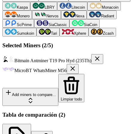
Kaspa
LBRY
Litecoin
Monacoin
Monero
Nervos
Nexa
Radiant
ScPrime
SiaClassic
SiaCoin
Sumokoin
Tari
Xphere
Zcash
Selected Miners (
2
/5)
Bitmain
Antminer T19 Pro Hyd (235Th)
MicroBT
WhatsMiner M56
Add miners to compare...
Limpiar todo
Tabla de comparación
(
2
)