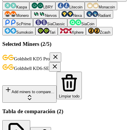
Kaspa
LBRY
Litecoin
Monacoin
Monero
Nervos
Nexa
Radiant
ScPrime
SiaClassic
SiaCoin
Sumokoin
Tari
Xphere
Zcash
Selected Miners (
2
/5)
Goldshell
KD5 Pro
Goldshell
KD6-SE
Add miners to compare...
Limpiar todo
Tabla de comparación
(
2
)