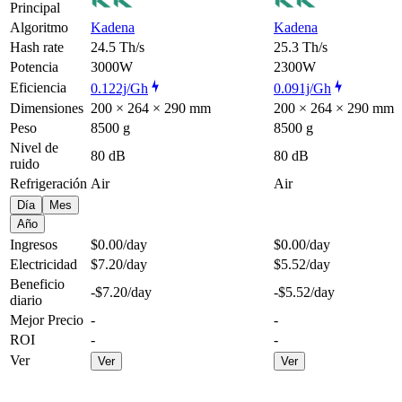
Principal
Algoritmo
Kadena
Kadena
Hash rate
24.5 Th/s
25.3 Th/s
Potencia
3000W
2300W
Eficiencia
0.122j/Gh
0.091j/Gh
Dimensiones
200 × 264 × 290 mm
200 × 264 × 290 mm
Peso
8500 g
8500 g
Nivel de
80 dB
80 dB
ruido
Refrigeración
Air
Air
Día
Mes
Año
Ingresos
$0.00
/day
$0.00
/day
Electricidad
$7.20
/day
$5.52
/day
Beneficio
-$7.20
/day
-$5.52
/day
diario
Mejor Precio
-
-
ROI
-
-
Ver
Ver
Ver