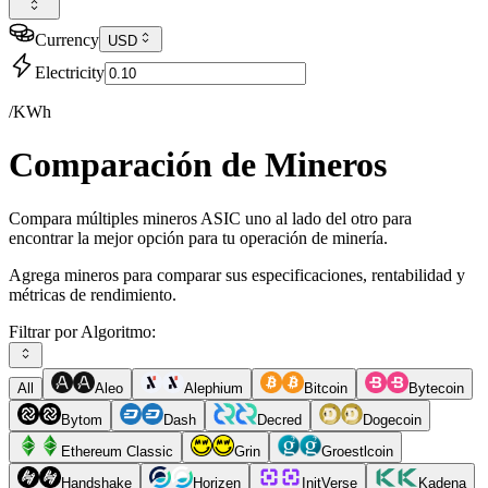
Currency
USD
Electricity
/KWh
Comparación de Mineros
Compara múltiples mineros ASIC uno al lado del otro para
encontrar la mejor opción para tu operación de minería.
Agrega mineros para comparar sus especificaciones, rentabilidad y
métricas de rendimiento.
Filtrar por Algoritmo:
All
Aleo
Alephium
Bitcoin
Bytecoin
Bytom
Dash
Decred
Dogecoin
Ethereum Classic
Grin
Groestlcoin
Handshake
Horizen
InitVerse
Kadena