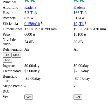
Principal
Algoritmo
Kadena
Kadena
Hash rate
5.3 Th/s
166 Th/s
Potencia
835W
3154W
Eficiencia
0.158j/Gh
19j/Th
Dimensiones
131 × 157 × 299 mm
195 × 290 × 430 mm
Peso
6600 g
16100 g
Nivel de
74 dB
80 dB
ruido
Refrigeración
Air
Air
Día
Mes
Año
Ingresos
$0.00
/day
$0.00
/day
Electricidad
$2.00
/day
$7.57
/day
Beneficio
-$2.00
/day
-$7.57
/day
diario
Mejor Precio
-
-
ROI
-
-
Ver
Ver
Ver