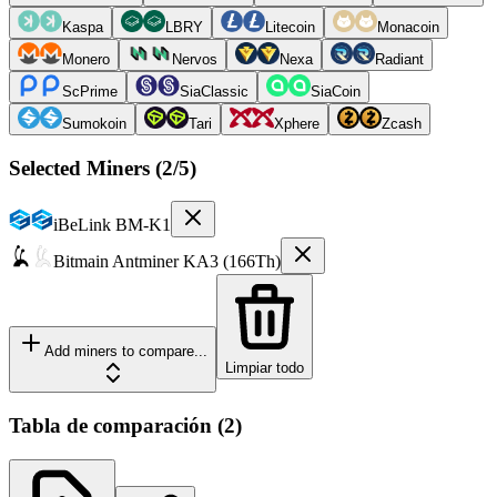
Kaspa
LBRY
Litecoin
Monacoin
Monero
Nervos
Nexa
Radiant
ScPrime
SiaClassic
SiaCoin
Sumokoin
Tari
Xphere
Zcash
Selected Miners (
2
/5)
iBeLink
BM-K1
Bitmain
Antminer KA3 (166Th)
Add miners to compare...
Limpiar todo
Tabla de comparación
(
2
)