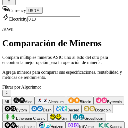
Currency
USD
Electricity
/KWh
Comparación de Mineros
Compara múltiples mineros ASIC uno al lado del otro para
encontrar la mejor opción para tu operación de minería.
Agrega mineros para comparar sus especificaciones, rentabilidad y
métricas de rendimiento.
Filtrar por Algoritmo:
All
Aleo
Alephium
Bitcoin
Bytecoin
Bytom
Dash
Decred
Dogecoin
Ethereum Classic
Grin
Groestlcoin
Handshake
Horizen
InitVerse
Kadena