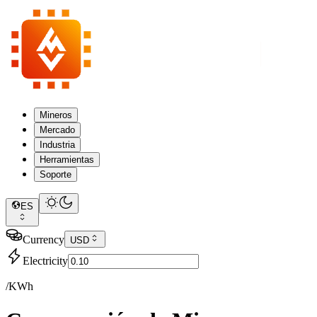
Mineros
Mercado
Industria
Herramientas
Soporte
ES
Currency
USD
Electricity
/KWh