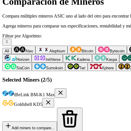
Comparación de Mineros
Compara múltiples mineros ASIC uno al lado del otro para encontrar l
Agrega mineros para comparar sus especificaciones, rentabilidad y mé
Filtrar por Algoritmo:
All
Aleo
Alephium
Bitcoin
Bytecoin
Horizen
InitVerse
Kadena
Kaspa
SiaCoin
Sumokoin
Tari
Xphere
Selected Miners (
2
/5)
iBeLink
BM-K1 Max
Goldshell
KD5
Add miners to compare...