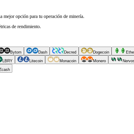
a mejor opción para tu operación de minería.
tricas de rendimiento.
Bytom
Dash
Decred
Dogecoin
Ethe
LBRY
Litecoin
Monacoin
Monero
Nervo
Zcash