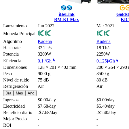
iBeLink
Goldsh
BM-K1 Max
KD
Lanzamiento
Jun 2022
Mar 2021
Moneda Principal
Algoritmo
Kadena
Kadena
Hash rate
32 Th/s
18 Th/s
Potencia
3200W
2250W
Eficiencia
0.1j/Gh
0.125j/Gh
Dimensiones
128 × 201 × 402 mm
200 × 264 × 290
Peso
9000 g
8500 g
Nivel de ruido
75 dB
80 dB
Refrigeración
Air
Air
Día
Mes
Año
Ingresos
$0.00
/day
$0.00
/day
Electricidad
$7.68
/day
$5.40
/day
Beneficio diario
-$7.68
/day
-$5.40
/day
Mejor Precio
-
-
ROI
-
-