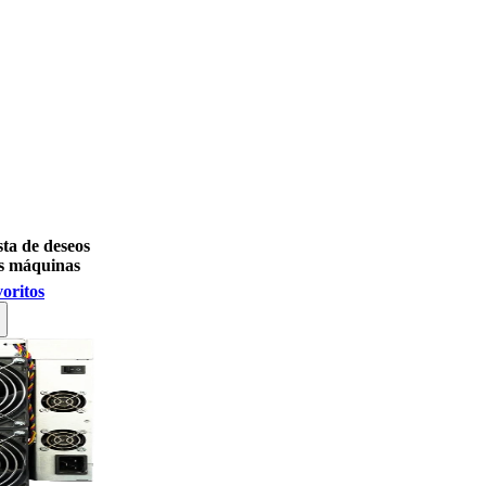
sta de deseos
s máquinas
voritos