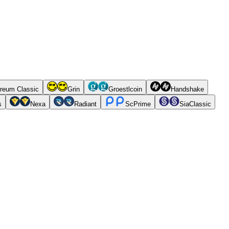
reum Classic
Grin
Groestlcoin
Handshake
s
Nexa
Radiant
ScPrime
SiaClassic