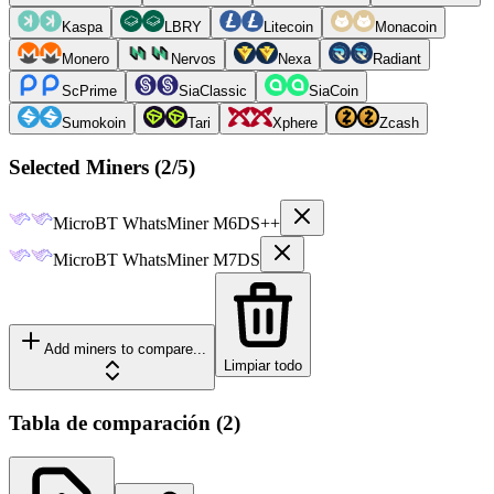
Kaspa
LBRY
Litecoin
Monacoin
Monero
Nervos
Nexa
Radiant
ScPrime
SiaClassic
SiaCoin
Sumokoin
Tari
Xphere
Zcash
Selected Miners (
2
/5)
MicroBT
WhatsMiner M6DS++
MicroBT
WhatsMiner M7DS
Add miners to compare...
Limpiar todo
Tabla de comparación
(
2
)