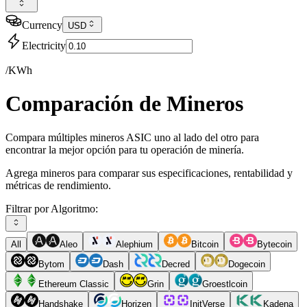
Currency
USD
Electricity
/KWh
Comparación de Mineros
Compara múltiples mineros ASIC uno al lado del otro para
encontrar la mejor opción para tu operación de minería.
Agrega mineros para comparar sus especificaciones, rentabilidad y
métricas de rendimiento.
Filtrar por Algoritmo:
All
Aleo
Alephium
Bitcoin
Bytecoin
Bytom
Dash
Decred
Dogecoin
Ethereum Classic
Grin
Groestlcoin
Handshake
Horizen
InitVerse
Kadena