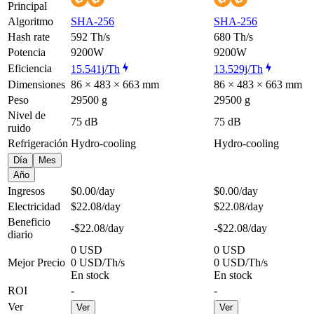
Principal
Algoritmo
SHA-256
SHA-256
Hash rate
592 Th/s
680 Th/s
Potencia
9200W
9200W
Eficiencia
15.541j/Th
13.529j/Th
Dimensiones
86 × 483 × 663 mm
86 × 483 × 663 mm
Peso
29500 g
29500 g
Nivel de
75 dB
75 dB
ruido
Refrigeración
Hydro-cooling
Hydro-cooling
Día
Mes
Año
Ingresos
$0.00
/day
$0.00
/day
Electricidad
$22.08
/day
$22.08
/day
Beneficio
-$22.08
/day
-$22.08
/day
diario
0 USD
0 USD
Mejor Precio
0 USD/Th/s
0 USD/Th/s
En stock
En stock
ROI
-
-
Ver
Ver
Ver