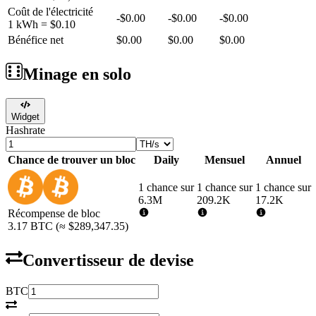
Coût de l'électricité
-
$0.00
-
$0.00
-
$0.00
1 kWh =
$0.10
Bénéfice net
$0.00
$0.00
$0.00
Minage en solo
Widget
Hashrate
Chance de trouver un bloc
Daily
Mensuel
Annuel
1 chance sur
1 chance sur
1 chance sur
6.3M
209.2K
17.2K
Récompense de bloc
3.17
BTC
(≈
$289,347.35
)
Convertisseur de devise
BTC