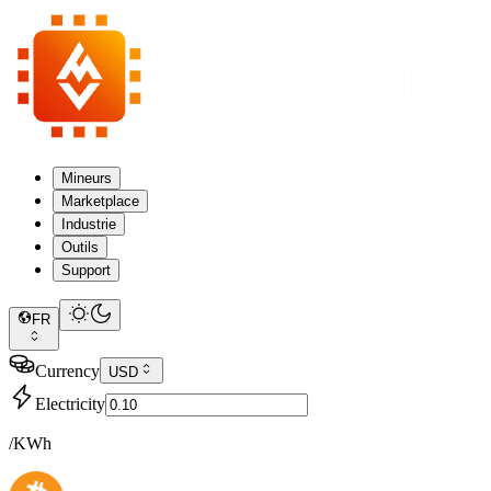
Mineurs
Marketplace
Industrie
Outils
Support
FR
Currency
USD
Electricity
/KWh