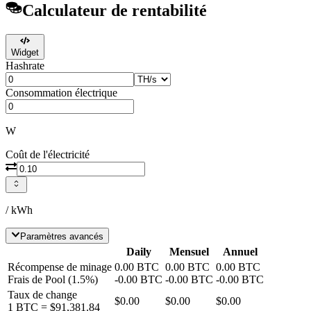
Calculateur de rentabilité
Widget
Hashrate
Consommation électrique
W
Coût de l'électricité
/ kWh
Paramètres avancés
Daily
Mensuel
Annuel
Récompense de minage
0.00
BTC
0.00
BTC
0.00
BTC
Frais de Pool
(
1.5
%)
-
0.00
BTC
-
0.00
BTC
-
0.00
BTC
Taux de change
$0.00
$0.00
$0.00
1
BTC
=
$91,381.84