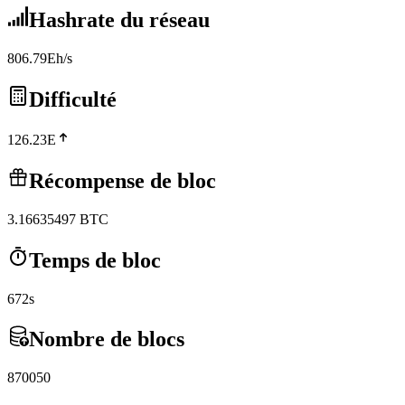
Hashrate du réseau
806.79Eh/s
Difficulté
126.23E
Récompense de bloc
3.16635497
BTC
Temps de bloc
672s
Nombre de blocs
870050