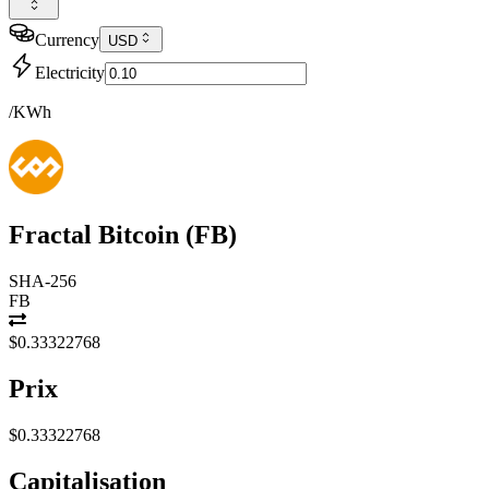
Currency
USD
Electricity
/KWh
Fractal Bitcoin
(
FB
)
SHA-256
FB
$0.33322768
Prix
$0.33322768
Capitalisation