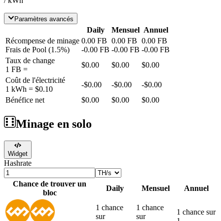
/ kWh
Paramètres avancés
Daily
Mensuel
Annuel
Récompense de minage
0.00
FB
0.00
FB
0.00
FB
Frais de Pool
(
1.5
%)
-
0.00
FB
-
0.00
FB
-
0.00
FB
Taux de change
$0.00
$0.00
$0.00
1
FB
=
Coût de l'électricité
-
$0.00
-
$0.00
-
$0.00
1 kWh =
$0.10
Bénéfice net
$0.00
$0.00
$0.00
Minage en solo
Widget
Hashrate
Chance de trouver un
Daily
Mensuel
Annuel
bloc
1 chance
1 chance
1 chance sur
sur
sur
1