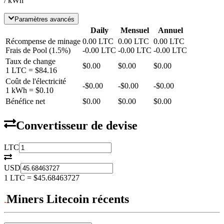
/ kWh
Paramètres avancés
Daily
Mensuel
Annuel
Récompense de minage
0.00
LTC
0.00
LTC
0.00
LTC
Frais de Pool
(
1.5
%)
-
0.00
LTC
-
0.00
LTC
-
0.00
LTC
Taux de change
$0.00
$0.00
$0.00
1
LTC
=
$84.16
Coût de l'électricité
-
$0.00
-
$0.00
-
$0.00
1 kWh =
$0.10
Bénéfice net
$0.00
$0.00
$0.00
Convertisseur de devise
LTC
USD
1
LTC
=
$45.68463727
Miners Litecoin récents