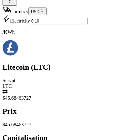
Currency
USD
Electricity
/KWh
Litecoin
(
LTC
)
Scrypt
LTC
$45.68463727
Prix
$45.68463727
Capitalisation