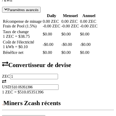
/ kWh
Paramètres avancés
Daily
Mensuel
Annuel
Récompense de minage
0.00
ZEC
0.00
ZEC
0.00
ZEC
Frais de Pool
(
1.5
%)
-
0.00
ZEC
-
0.00
ZEC
-
0.00
ZEC
Taux de change
$0.00
$0.00
$0.00
1
ZEC
=
$38.75
Coût de l'électricité
-
$0.00
-
$0.00
-
$0.00
1 kWh =
$0.10
Bénéfice net
$0.00
$0.00
$0.00
Convertisseur de devise
ZEC
USD
1
ZEC
=
$510.05351396
Miners Zcash récents