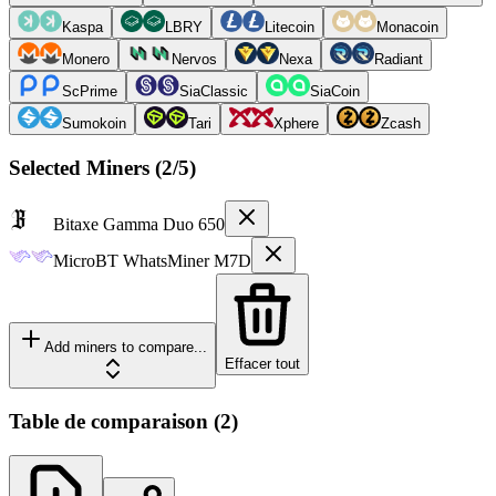
Kaspa
LBRY
Litecoin
Monacoin
Monero
Nervos
Nexa
Radiant
ScPrime
SiaClassic
SiaCoin
Sumokoin
Tari
Xphere
Zcash
Selected Miners (
2
/5)
Bitaxe
Gamma Duo 650
MicroBT
WhatsMiner M7D
Add miners to compare...
Effacer tout
Table de comparaison
(
2
)