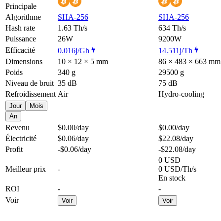
Principale
Algorithme
SHA-256
SHA-256
Hash rate
1.63 Th/s
634 Th/s
Puissance
26W
9200W
Efficacité
0.016j/Gh
14.511j/Th
Dimensions
10 × 12 × 5 mm
86 × 483 × 663 mm
Poids
340 g
29500 g
Niveau de bruit
35 dB
75 dB
Refroidissement
Air
Hydro-cooling
Jour
Mois
An
Revenu
$0.00
/day
$0.00
/day
Électricité
$0.06
/day
$22.08
/day
Profit
-$0.06
/day
-$22.08
/day
0 USD
Meilleur prix
-
0 USD/Th/s
En stock
ROI
-
-
Voir
Voir
Voir