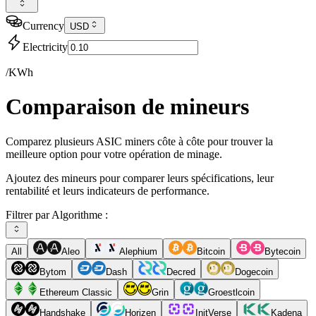
Currency
USD
Electricity
/KWh
Comparaison de mineurs
Comparez plusieurs ASIC miners côte à côte pour trouver la
meilleure option pour votre opération de minage.
Ajoutez des mineurs pour comparer leurs spécifications, leur
rentabilité et leurs indicateurs de performance.
Filtrer par Algorithme :
All
Aleo
Alephium
Bitcoin
Bytecoin
Bytom
Dash
Decred
Dogecoin
Ethereum Classic
Grin
Groestlcoin
Handshake
Horizen
InitVerse
Kadena