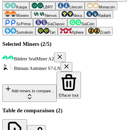
Kaspa
LBRY
Litecoin
Monacoin
Monero
Nervos
Nexa
Radiant
ScPrime
SiaClassic
SiaCoin
Sumokoin
Tari
Xphere
Zcash
Selected Miners (
2
/5)
Bitdeer
SealMiner A2
Bitmain
Antminer S7-LN
Add miners to compare...
Effacer tout
Table de comparaison
(
2
)