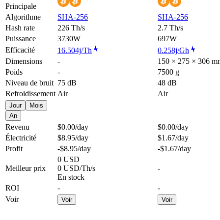
Principale
Algorithme
SHA-256
SHA-256
Hash rate
226 Th/s
2.7 Th/s
Puissance
3730W
697W
Efficacité
16.504j/Th
0.258j/Gh
Dimensions
-
150 × 275 × 306 m
Poids
-
7500 g
Niveau de bruit
75 dB
48 dB
Refroidissement
Air
Air
Jour
Mois
An
Revenu
$0.00
/day
$0.00
/day
Électricité
$8.95
/day
$1.67
/day
Profit
-$8.95
/day
-$1.67
/day
0 USD
Meilleur prix
0 USD/Th/s
-
En stock
ROI
-
-
Voir
Voir
Voir