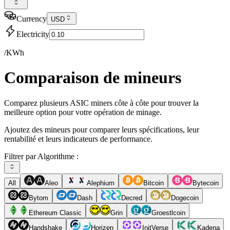
Currency
USD
Electricity
/KWh
Comparaison de mineurs
Comparez plusieurs ASIC miners côte à côte pour trouver la
meilleure option pour votre opération de minage.
Ajoutez des mineurs pour comparer leurs spécifications, leur
rentabilité et leurs indicateurs de performance.
Filtrer par Algorithme :
All
Aleo
Alephium
Bitcoin
Bytecoin
Bytom
Dash
Decred
Dogecoin
Ethereum Classic
Grin
Groestlcoin
Handshake
Horizen
InitVerse
Kadena