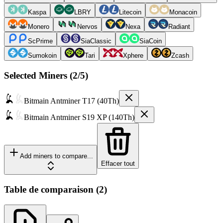
Kaspa
LBRY
Litecoin
Monacoin
Monero
Nervos
Nexa
Radiant
ScPrime
SiaClassic
SiaCoin
Sumokoin
Tari
Xphere
Zcash
Selected Miners (
2
/5)
Bitmain
Antminer T17 (40Th)
Bitmain
Antminer S19 XP (140Th)
Add miners to compare...
Effacer tout
Table de comparaison
(
2
)