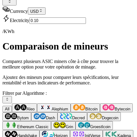
Currency
USD
Electricity
/KWh
Comparaison de mineurs
Comparez plusieurs ASIC miners côte à côte pour trouver la
meilleure option pour votre opération de minage.
Ajoutez des mineurs pour comparer leurs spécifications, leur
rentabilité et leurs indicateurs de performance.
Filtrer par Algorithme :
All
Aleo
Alephium
Bitcoin
Bytecoin
Bytom
Dash
Decred
Dogecoin
Ethereum Classic
Grin
Groestlcoin
Handshake
Horizen
InitVerse
Kadena