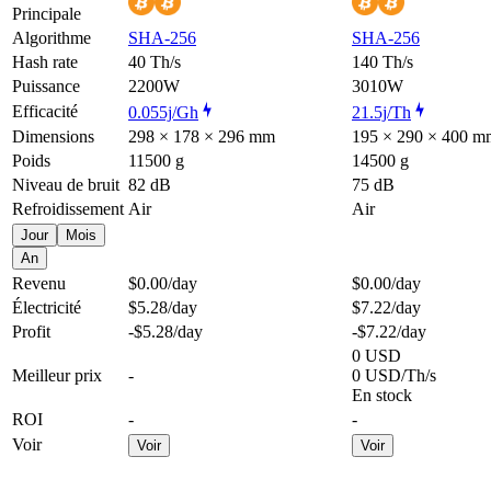
Principale
Algorithme
SHA-256
SHA-256
Hash rate
40 Th/s
140 Th/s
Puissance
2200W
3010W
Efficacité
0.055j/Gh
21.5j/Th
Dimensions
298 × 178 × 296 mm
195 × 290 × 400 m
Poids
11500 g
14500 g
Niveau de bruit
82 dB
75 dB
Refroidissement
Air
Air
Jour
Mois
An
Revenu
$0.00
/day
$0.00
/day
Électricité
$5.28
/day
$7.22
/day
Profit
-$5.28
/day
-$7.22
/day
0 USD
Meilleur prix
-
0 USD/Th/s
En stock
ROI
-
-
Voir
Voir
Voir