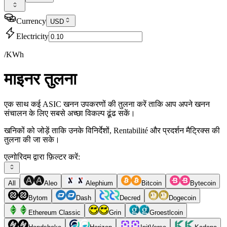
Currency
USD
Electricity
/KWh
माइनर तुलना
एक साथ कई ASIC खनन उपकरणों की तुलना करें ताकि आप अपने खनन
संचालन के लिए सबसे अच्छा विकल्प ढूंढ सकें।
खनिकों को जोड़ें ताकि उनके विनिर्देशों, Rentabilité और प्रदर्शन मैट्रिक्स की
तुलना की जा सके।
एल्गोरिदम द्वारा फ़िल्टर करें:
All
Aleo
Alephium
Bitcoin
Bytecoin
Bytom
Dash
Decred
Dogecoin
Ethereum Classic
Grin
Groestlcoin