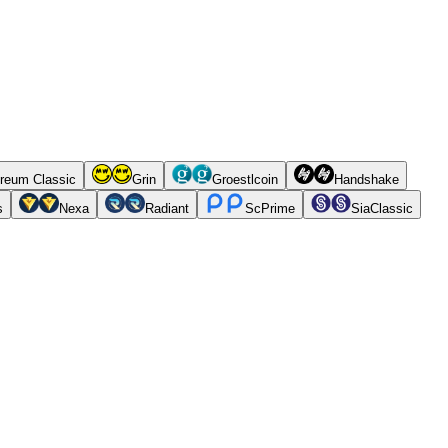
reum Classic
Grin
Groestlcoin
Handshake
s
Nexa
Radiant
ScPrime
SiaClassic