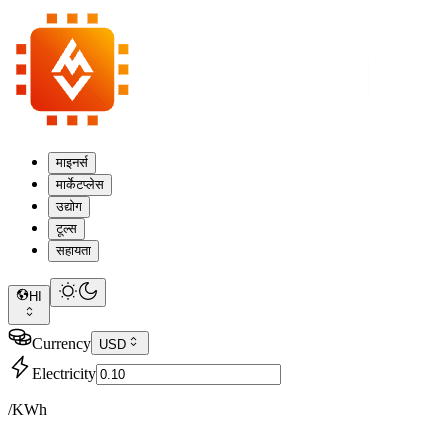
माइनर्स
मार्केटप्लेस
उद्योग
टूल्स
सहायता
HI
Currency
USD
Electricity
/KWh