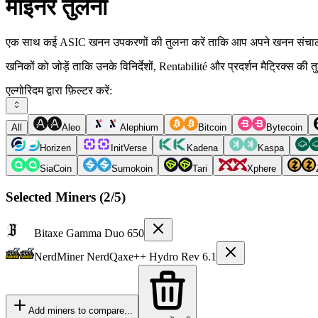
माइनर तुलना
एक साथ कई ASIC खनन उपकरणों की तुलना करें ताकि आप अपने खनन संचालन 
खनिकों को जोड़ें ताकि उनके विनिर्देशों, Rentabilité और प्रदर्शन मैट्रिक्स क
एल्गोरिदम द्वारा फ़िल्टर करें:
All
Aleo
Alephium
Bitcoin
Bytecoin
Horizen
InitVerse
Kadena
Kaspa
SiaCoin
Sumokoin
Tari
Xphere
Selected Miners (
2
/5)
Bitaxe
Gamma Duo 650
NerdMiner
NerdQaxe++ Hydro Rev 6.1
Add miners to compare...