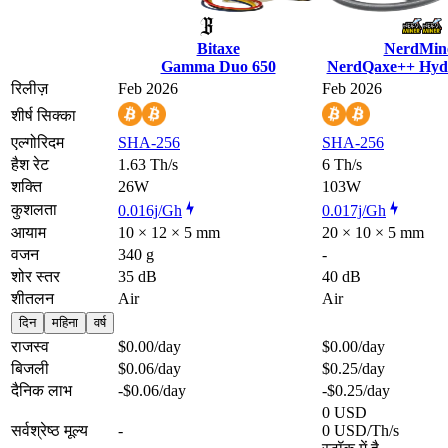
Bitaxe
NerdMin
Gamma Duo 650
NerdQaxe++ Hydr
रिलीज़
Feb 2026
Feb 2026
शीर्ष सिक्का
एल्गोरिदम
SHA-256
SHA-256
हैश रेट
1.63 Th/s
6 Th/s
शक्ति
26W
103W
कुशलता
0.016j/Gh
0.017j/Gh
आयाम
10 × 12 × 5 mm
20 × 10 × 5 mm
वजन
340 g
-
शोर स्तर
35 dB
40 dB
शीतलन
Air
Air
दिन
महिना
वर्ष
राजस्व
$0.00
/day
$0.00
/day
बिजली
$0.06
/day
$0.25
/day
दैनिक लाभ
-$0.06
/day
-$0.25
/day
0 USD
सर्वश्रेष्ठ मूल्य
-
0 USD/Th/s