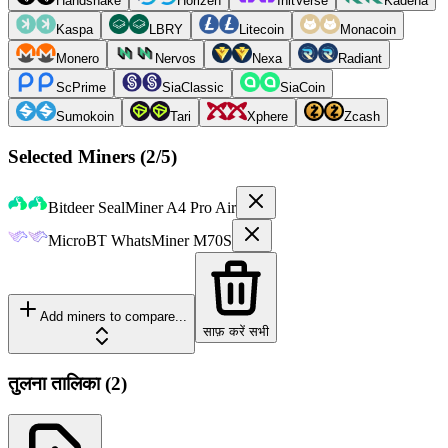
Handshake
Horizen
InitVerse
Kadena
Kaspa
LBRY
Litecoin
Monacoin
Monero
Nervos
Nexa
Radiant
ScPrime
SiaClassic
SiaCoin
Sumokoin
Tari
Xphere
Zcash
Selected Miners (
2
/5)
Bitdeer
SealMiner A4 Pro Air
MicroBT
WhatsMiner M70S
Add miners to compare...
साफ़ करें सभी
तुलना तालिका
(
2
)