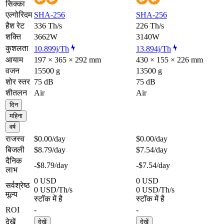
सिक्का
एल्गोरिदम
SHA-256
SHA-256
हैश रेट
336 Th/s
226 Th/s
शक्ति
3662W
3140W
कुशलता
10.899j/Th
13.894j/Th
आयाम
197 × 365 × 292 mm
430 × 155 × 226 mm
वजन
15500 g
13500 g
शोर स्तर
75 dB
75 dB
शीतलन
Air
Air
दिन
महिना
वर्ष
राजस्व
$0.00
/day
$0.00
/day
बिजली
$8.79
/day
$7.54
/day
दैनिक
-$8.79
/day
-$7.54
/day
लाभ
0 USD
0 USD
सर्वश्रेष्ठ
0 USD/Th/s
0 USD/Th/s
मूल्य
स्टॉक में है
स्टॉक में है
ROI
-
-
देखें
देखें
देखें