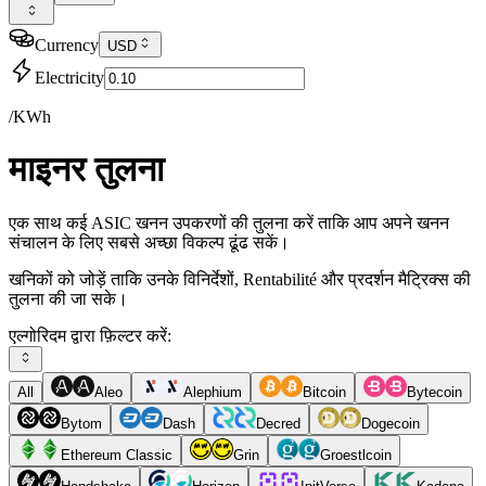
Currency
USD
Electricity
/KWh
माइनर तुलना
एक साथ कई ASIC खनन उपकरणों की तुलना करें ताकि आप अपने खनन
संचालन के लिए सबसे अच्छा विकल्प ढूंढ सकें।
खनिकों को जोड़ें ताकि उनके विनिर्देशों, Rentabilité और प्रदर्शन मैट्रिक्स की
तुलना की जा सके।
एल्गोरिदम द्वारा फ़िल्टर करें:
All
Aleo
Alephium
Bitcoin
Bytecoin
Bytom
Dash
Decred
Dogecoin
Ethereum Classic
Grin
Groestlcoin