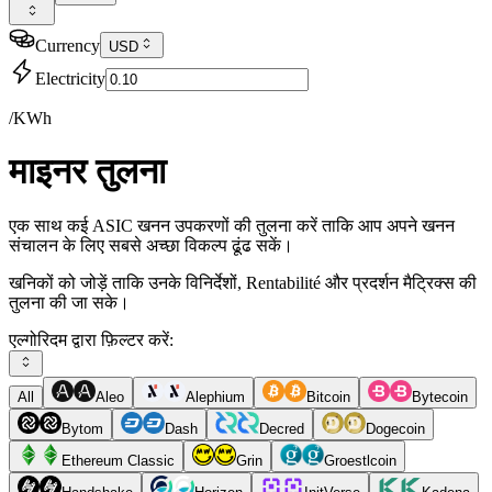
Currency
USD
Electricity
/KWh
माइनर तुलना
एक साथ कई ASIC खनन उपकरणों की तुलना करें ताकि आप अपने खनन
संचालन के लिए सबसे अच्छा विकल्प ढूंढ सकें।
खनिकों को जोड़ें ताकि उनके विनिर्देशों, Rentabilité और प्रदर्शन मैट्रिक्स की
तुलना की जा सके।
एल्गोरिदम द्वारा फ़िल्टर करें:
All
Aleo
Alephium
Bitcoin
Bytecoin
Bytom
Dash
Decred
Dogecoin
Ethereum Classic
Grin
Groestlcoin