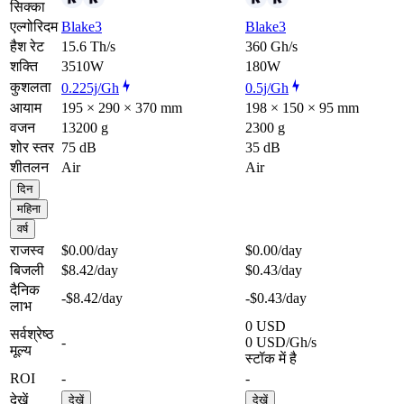
सिक्का
एल्गोरिदम
Blake3
Blake3
हैश रेट
15.6 Th/s
360 Gh/s
शक्ति
3510W
180W
कुशलता
0.225j/Gh
0.5j/Gh
आयाम
195 × 290 × 370 mm
198 × 150 × 95 mm
वजन
13200 g
2300 g
शोर स्तर
75 dB
35 dB
शीतलन
Air
Air
दिन
महिना
वर्ष
राजस्व
$0.00
/day
$0.00
/day
बिजली
$8.42
/day
$0.43
/day
दैनिक
-$8.42
/day
-$0.43
/day
लाभ
0 USD
सर्वश्रेष्ठ
-
0 USD/Gh/s
मूल्य
स्टॉक में है
ROI
-
-
देखें
देखें
देखें