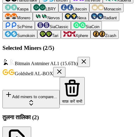
Handshake
Horizen
InitVerse
Kadena
Kaspa
LBRY
Litecoin
Monacoin
Monero
Nervos
Nexa
Radiant
ScPrime
SiaClassic
SiaCoin
Sumokoin
Tari
Xphere
Zcash
Selected Miners (
2
/5)
Bitmain
Antminer AL1 (15.6Th)
Goldshell
AL-BOX
Add miners to compare...
साफ़ करें सभी
तुलना तालिका
(
2
)