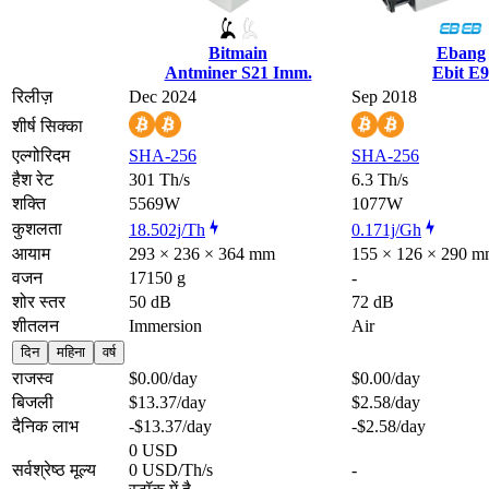
Bitmain
Ebang
Antminer S21 Imm.
Ebit E9
रिलीज़
Dec 2024
Sep 2018
शीर्ष सिक्का
एल्गोरिदम
SHA-256
SHA-256
हैश रेट
301 Th/s
6.3 Th/s
शक्ति
5569W
1077W
कुशलता
18.502j/Th
0.171j/Gh
आयाम
293 × 236 × 364 mm
155 × 126 × 290 
वजन
17150 g
-
शोर स्तर
50 dB
72 dB
शीतलन
Immersion
Air
दिन
महिना
वर्ष
राजस्व
$0.00
/day
$0.00
/day
बिजली
$13.37
/day
$2.58
/day
दैनिक लाभ
-$13.37
/day
-$2.58
/day
0 USD
सर्वश्रेष्ठ मूल्य
0 USD/Th/s
-