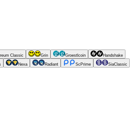
reum Classic
Grin
Groestlcoin
Handshake
s
Nexa
Radiant
ScPrime
SiaClassic