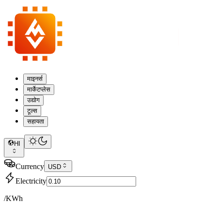
माइनर्स
मार्केटप्लेस
उद्योग
टूल्स
सहायता
HI
Currency
USD
Electricity
/KWh