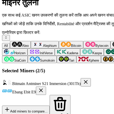
माइनर तुलना
एक साथ कई ASIC खनन उपकरणों की तुलना करें ताकि आप अपने खनन संचालन 
खनिकों को जोड़ें ताकि उनके विनिर्देशों, Rentabilité और प्रदर्शन मैट्रिक्स क
एल्गोरिदम द्वारा फ़िल्टर करें:
All
Aleo
Alephium
Bitcoin
Bytecoin
Horizen
InitVerse
Kadena
Kaspa
SiaCoin
Sumokoin
Tari
Xphere
Selected Miners (
2
/5)
Bitmain
Antminer S21 Immersion (301Th)
Ebang
Ebit E9
Add miners to compare...