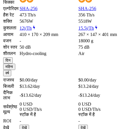
सिक्का
एल्गोरिदम
SHA-256
SHA-256
हैश रेट
473 Th/s
356 Th/s
शक्ति
5676W
5518W
कुशलता
12j/Th
15.5j/Th
आयाम
410 × 170 × 209 mm
267 × 147 × 401 mm
वजन
-
18000 g
शोर स्तर
50 dB
75 dB
शीतलन
Hydro-cooling
Air
दिन
महिना
वर्ष
राजस्व
$0.00
/day
$0.00
/day
बिजली
$13.62
/day
$13.24
/day
दैनिक
-$13.62
/day
-$13.24
/day
लाभ
0 USD
0 USD
सर्वश्रेष्ठ
0 USD/Th/s
0 USD/Th/s
मूल्य
स्टॉक में है
स्टॉक में है
ROI
-
-
देखें
देखें
देखें