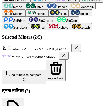
Handshake
Horizen
InitVerse
Kadena
Kaspa
LBRY
Litecoin
Monacoin
Monero
Nervos
Nexa
Radiant
ScPrime
SiaClassic
SiaCoin
Sumokoin
Tari
Xphere
Zcash
Selected Miners (
2
/5)
Bitmain
Antminer S21 XP Hyd (473Th)
MicroBT
WhatsMiner M66S++
Add miners to compare...
साफ़ करें सभी
तुलना तालिका
(
2
)