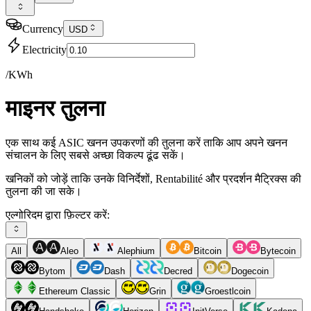
Currency
USD
Electricity
/KWh
माइनर तुलना
एक साथ कई ASIC खनन उपकरणों की तुलना करें ताकि आप अपने खनन
संचालन के लिए सबसे अच्छा विकल्प ढूंढ सकें।
खनिकों को जोड़ें ताकि उनके विनिर्देशों, Rentabilité और प्रदर्शन मैट्रिक्स की
तुलना की जा सके।
एल्गोरिदम द्वारा फ़िल्टर करें:
All
Aleo
Alephium
Bitcoin
Bytecoin
Bytom
Dash
Decred
Dogecoin
Ethereum Classic
Grin
Groestlcoin