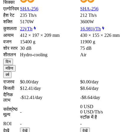
सिक्का
एल्गोरिदम
SHA-256
SHA-256
हैश रेट
235 Th/s
212 Th/s
शक्ति
5170W
3600W
कुशलता
22j/Th
16.981j/Th
आयाम
412 × 197 × 209 mm
430 × 155 × 226 mm
वजन
15400 g
11900 g
शोर स्तर
30 dB
75 dB
शीतलन
Hydro-cooling
Air
दिन
महिना
वर्ष
राजस्व
$0.00
/day
$0.00
/day
बिजली
$12.41
/day
$8.64
/day
दैनिक
-$12.41
/day
-$8.64
/day
लाभ
0 USD
सर्वश्रेष्ठ
-
0 USD/Th/s
मूल्य
स्टॉक में है
ROI
-
-
देखें
देखें
देखें