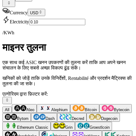
Currency
USD
Electricity
/KWh
माइनर तुलना
एक साथ कई ASIC खनन उपकरणों की तुलना करें ताकि आप अपने खनन
संचालन के लिए सबसे अच्छा विकल्प ढूंढ सकें।
खनिकों को जोड़ें ताकि उनके विनिर्देशों, Rentabilité और प्रदर्शन मैट्रिक्स की
तुलना की जा सके।
एल्गोरिदम द्वारा फ़िल्टर करें:
All
Aleo
Alephium
Bitcoin
Bytecoin
Bytom
Dash
Decred
Dogecoin
Ethereum Classic
Grin
Groestlcoin