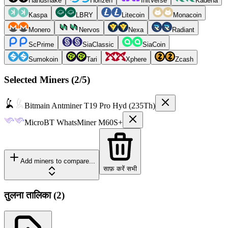
Handshake
Horizen
InitVerse
Kadena
Kaspa
LBRY
Litecoin
Monacoin
Monero
Nervos
Nexa
Radiant
ScPrime
SiaClassic
SiaCoin
Sumokoin
Tari
Xphere
Zcash
Selected Miners (
2
/5)
Bitmain
Antminer T19 Pro Hyd (235Th)
MicroBT
WhatsMiner M60S+
Add miners to compare...
साफ़ करें सभी
तुलना तालिका
(
2
)