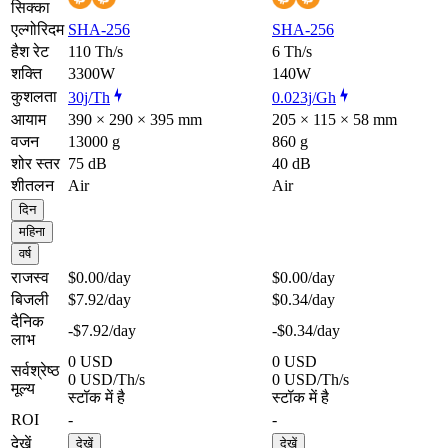
सिक्का
एल्गोरिदम
SHA-256
SHA-256
हैश रेट
110 Th/s
6 Th/s
शक्ति
3300W
140W
कुशलता
30j/Th
0.023j/Gh
आयाम
390 × 290 × 395 mm
205 × 115 × 58 mm
वजन
13000 g
860 g
शोर स्तर
75 dB
40 dB
शीतलन
Air
Air
दिन
महिना
वर्ष
राजस्व
$0.00
/day
$0.00
/day
बिजली
$7.92
/day
$0.34
/day
दैनिक
-$7.92
/day
-$0.34
/day
लाभ
0 USD
0 USD
सर्वश्रेष्ठ
0 USD/Th/s
0 USD/Th/s
मूल्य
स्टॉक में है
स्टॉक में है
ROI
-
-
देखें
देखें
देखें