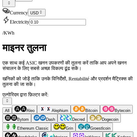
Currency
USD
Electricity
/KWh
माइनर तुलना
एक साथ कई ASIC खनन उपकरणों की तुलना करें ताकि आप अपने खनन
संचालन के लिए सबसे अच्छा विकल्प ढूंढ सकें।
खनिकों को जोड़ें ताकि उनके विनिर्देशों, Rentabilité और प्रदर्शन मैट्रिक्स की
तुलना की जा सके।
एल्गोरिदम द्वारा फ़िल्टर करें:
All
Aleo
Alephium
Bitcoin
Bytecoin
Bytom
Dash
Decred
Dogecoin
Ethereum Classic
Grin
Groestlcoin