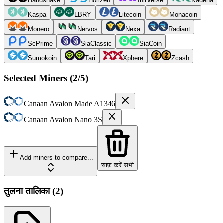
Handshake
Horizen
InitVerse
Kadena
Kaspa
LBRY
Litecoin
Monacoin
Monero
Nervos
Nexa
Radiant
ScPrime
SiaClassic
SiaCoin
Sumokoin
Tari
Xphere
Zcash
Selected Miners (
2
/5)
Canaan
Avalon Made A1346
Canaan
Avalon Nano 3S
Add miners to compare...
साफ़ करें सभी
तुलना तालिका
(
2
)