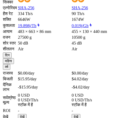
सिक्का
एल्गोरिदम
SHA-256
SHA-256
हैश रेट
334 Th/s
90 Th/s
शक्ति
6646W
1674W
कुशलता
19.898j/Th
0.019j/Gh
आयाम
483 × 663 × 86 mm
455 × 130 × 440 mm
वजन
27500 g
10500 g
शोर स्तर
50 dB
45 dB
शीतलन
Air
Air
दिन
महिना
वर्ष
राजस्व
$0.00
/day
$0.00
/day
बिजली
$15.95
/day
$4.02
/day
दैनिक
-$15.95
/day
-$4.02
/day
लाभ
0 USD
0 USD
सर्वश्रेष्ठ
0 USD/Th/s
0 USD/Th/s
मूल्य
स्टॉक में है
स्टॉक में है
ROI
-
-
देखें
देखें
देखें