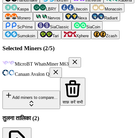
Handshake
Horizen
InitVerse
Kadena
Kaspa
LBRY
Litecoin
Monacoin
Monero
Nervos
Nexa
Radiant
ScPrime
SiaClassic
SiaCoin
Sumokoin
Tari
Xphere
Zcash
Selected Miners (
2
/5)
MicroBT
WhatsMiner M63
Canaan
Avalon Q
Add miners to compare...
साफ़ करें सभी
तुलना तालिका
(
2
)