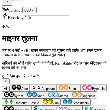
Currency
USD
Electricity
/KWh
माइनर तुलना
एक साथ कई ASIC खनन उपकरणों की तुलना करें ताकि आप अपने खनन
संचालन के लिए सबसे अच्छा विकल्प ढूंढ सकें।
खनिकों को जोड़ें ताकि उनके विनिर्देशों, Rentabilité और प्रदर्शन मैट्रिक्स की
तुलना की जा सके।
एल्गोरिदम द्वारा फ़िल्टर करें:
All
Aleo
Alephium
Bitcoin
Bytecoin
Bytom
Dash
Decred
Dogecoin
Ethereum Classic
Grin
Groestlcoin