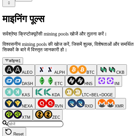
माइनिंग पूल्स
सर्वश्रेष्ठ क्रिप्टोक्यूरेंसी mining pools खोजें और तुलना करें।
विश्वसनीय mining pools की खोज करें, जिसमें शुल्क, विशेषताओं और समर्थित
सिक्कों के बारे में विस्तृत जानकारी हो।
कॉइन्स
1
ALEO
ALPH
BTC
CKB
DASH
ETC
HNS
INI
KAS
KDA
LTC+BEL+DOGE
NEXA
RVN
RXD
XMR
XTM
ZEC
Reset